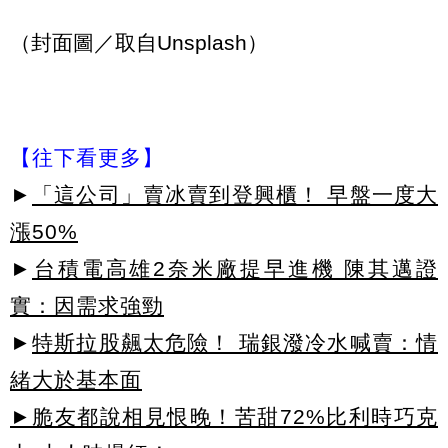
（封面圖／取自Unsplash）
【往下看更多】
►
「這公司」賣冰賣到登興櫃！ 早盤一度大
漲50%
►
台積電高雄2奈米廠提早進機 陳其邁證
實：因需求強勁
►
特斯拉股飆太危險！ 瑞銀潑冷水喊賣：情
緒大於基本面
►脆友都說相見恨晚！苦甜72%比利時巧克