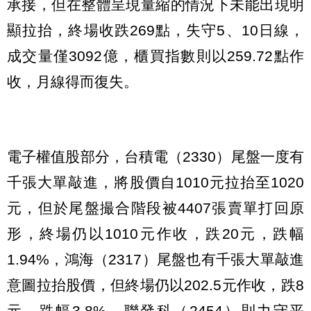
承接，但在整體呈現量縮的情況下未能出現明
顯拉抬，終場收跌269點，失守5、10日線，
成交量僅3092億，櫃買指數則以259.72點作
收，月線得而復失。
電子權值股部分，台積電（2330）尾盤一度有
千張大單敲進，將股價自1010元拉抬至1020
元，但於尾盤撮合階段被4407張賣單打回原
形，終場仍以1010元作收，跌20元，跌幅
1.94%，鴻海（2317）尾盤也有千張大單敲進
意圖拉抬股價，但終場仍以202.5元作收，跌8
元，跌幅3.8%，聯發科（2454）則力守平