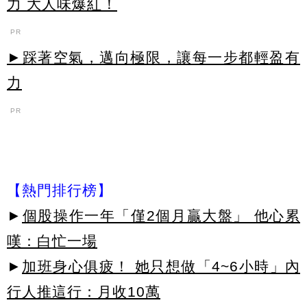
力 大人味爆紅！
PR
►踩著空氣，邁向極限，讓每一步都輕盈有
力
PR
【熱門排行榜】
►
個股操作一年「僅2個月贏大盤」 他心累
嘆：白忙一場
►
加班身心俱疲！ 她只想做「4~6小時」內
行人推這行：月收10萬