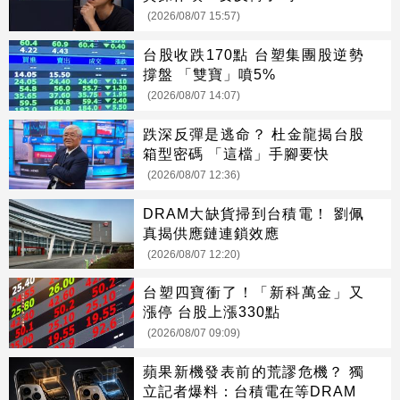
(2026/08/07 15:57)
台股收跌170點 台塑集團股逆勢
撐盤 「雙寶」噴5%
(2026/08/07 14:07)
跌深反彈是逃命？ 杜金龍揭台股
箱型密碼 「這檔」手腳要快
(2026/08/07 12:36)
DRAM大缺貨掃到台積電！ 劉佩
真揭供應鏈連鎖效應
(2026/08/07 12:20)
台塑四寶衝了！「新科萬金」又
漲停 台股上漲330點
(2026/08/07 09:09)
蘋果新機發表前的荒謬危機？ 獨
立記者爆料：台積電在等DRAM