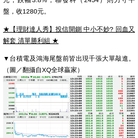
盤，收1280元。
★【理財達人秀】投信開鍘 中小不妙? 回血又
解套 清單勝利組
★
▼台積電及鴻海尾盤前皆出現千張大單敲進。
（圖／翻攝自XQ全球贏家）