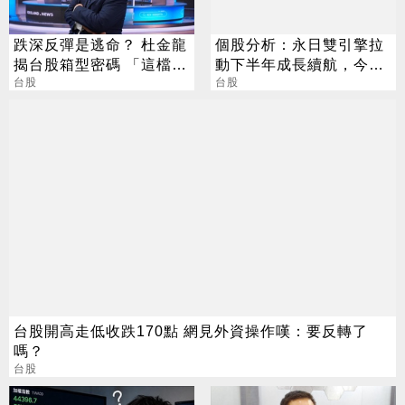
跌深反彈是逃命？ 杜金龍
個股分析：永日雙引擎拉
揭台股箱型密碼 「這檔」
動下半年成長續航，今年
手腳要快
台股
營運拚新高，EPS挑戰
台股
2.5元
台股開高走低收跌170點 網見外資操作嘆：要反轉了
嗎？
台股