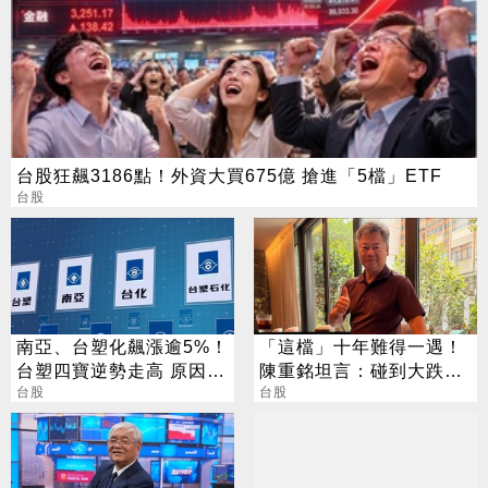
台股狂飆3186點！外資大買675億 搶進「5檔」ETF
台股
南亞、台塑化飆漲逾5%！
「這檔」十年難得一遇！
台塑四寶逆勢走高 原因找
陳重銘坦言：碰到大跌就
到了
台股
買進
台股