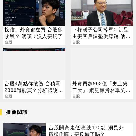
投信、外資都在買 台股卻
〈樺漢子公司掉單〉沅聖
收黑？ 網嘆：沒人要玩了
主要客戶調整供應鏈 估衝
台股
擊營收約3成
台股
台股4萬點你敢衝 台積電
外資買超903億「史上第
2300還能買？分析師說話
三大」 網見掃貨名單笑：
了
台股
不懂在幹嘛
台股
推薦閱讀
台股開高走低收跌170點 網見外
資操作嘆：要反轉了嗎？