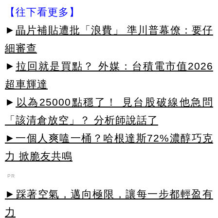
【往下看更多】
►
晶片補貼遭批「浪費」 準川普幕僚：要仔
細審查
►
拉回就是買點？ 外媒：台積電市值2026
超車輝達
►
以為25000點穩了！ 見台股破線他急問
「該清倉放空」？ 分析師說話了
►一個人爽嗑一桶？哈根達斯72%濃醇巧克
力 掀脆友共鳴
PR
►踩著空氣，邁向極限，讓每一步都輕盈有
力