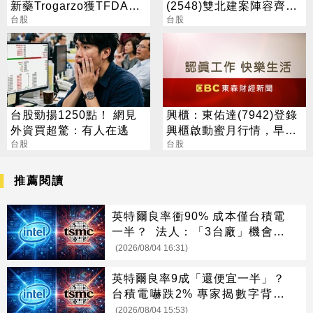
新藥Trogarzo獲TFDA領
(2548)雙北建案陣容齊
證通知，上市進入最後階
台股
發，下半年營運攀高峰
台股
段
台股勁揚1250點！ 網見
興櫃：東佑達(7942)登錄
外資買超驚：有人在逃
興櫃啟動蜜月行情，早盤
台股
一度大漲186%
台股
推薦閱讀
英特爾良率衝90% 成本僅台積電
一半？ 法人：「3台廠」機會來
了
(2026/08/04 16:31)
英特爾良率9成「還便宜一半」？
台積電嚇跌2% 專家揭數字背後
真相
(2026/08/04 15:53)