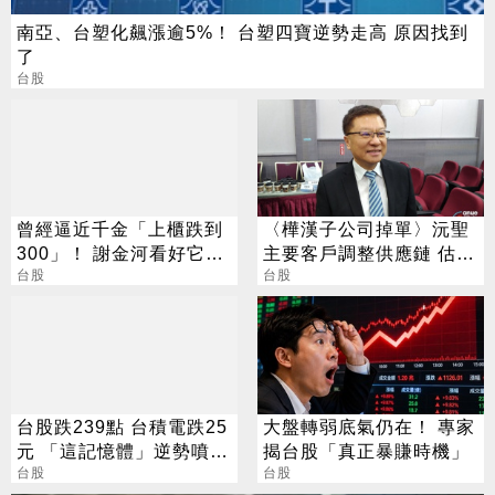
南亞、台塑化飆漲逾5%！ 台塑四寶逆勢走高 原因找到
了
台股
曾經逼近千金「上櫃跌到
〈樺漢子公司掉單〉沅聖
300」！ 謝金河看好它：
主要客戶調整供應鏈 估衝
台灣生技的下一道光
台股
擊營收約3成
台股
台股跌239點 台積電跌25
大盤轉弱底氣仍在！ 專家
元 「這記憶體」逆勢噴
揭台股「真正暴賺時機」
5%
台股
台股