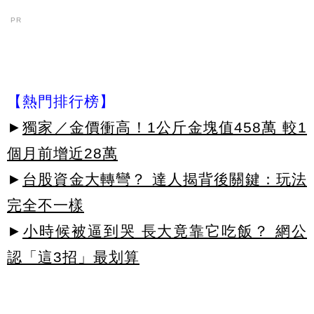
PR
【熱門排行榜】
►
獨家／金價衝高！1公斤金塊值458萬 較1
個月前增近28萬
►
台股資金大轉彎？ 達人揭背後關鍵：玩法
完全不一樣
►
小時候被逼到哭 長大竟靠它吃飯？ 網公
認「這3招」最划算