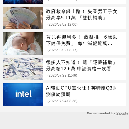
政府救命錢上路！ 失業勞工子女
最高享5.11萬 「雙軌補助」一次
看懂
(2026/08/02 12:06)
育兒再迎利多！ 藍擬推「6歲以
下健保免費」 每年減輕近萬元負
擔
(2026/08/02 08:17)
很多人不知道！ 這「隱藏補助」
最高領12.6萬 申請資格一次看
(2026/07/29 11:46)
AI帶動CPU需求旺！英特爾Q3財
測優於預期
(2026/07/24 08:38)
Recommended by