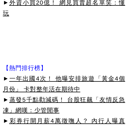
►
外資小買20億！ 網見買賣超名單笑：懂
玩
【熱門排行榜】
►
一年出國4次！ 他曝安排旅遊「黃金4個
月份」 卡對整年活在期待中
►
蒸發5千點勸減碼！ 台股狂飆「友情反急
凍」網嘆：少管閒事
►
彩券行開月薪4萬徵嘸人？ 內行人曝真