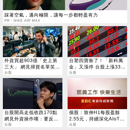
踩著空氣，邁向極限，讓每一步都輕盈有力
PR・NIKE AIR MAX
外資買超903億「史上第
台塑四寶衝了！「新科萬
三大」 網見掃貨名單笑：
金」又漲停 台股上漲330
不懂在幹嘛
台股
點
台股
台股開高走低收跌170點
個股：致伸H1每股盈餘
網見外資操作嘆：要反轉
2.55元，持續深化AIoT、
了嗎？
台股
AI智慧監控、機器人與車
台股