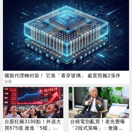
用佈局
擺脫代理轉封裝！ 它靠「看穿玻璃」 處置照飆2漲停
台股
台股狂飆3186點！外資大
台積電別亂買！老先覺曝
買675億 搶進「5檔」
「2段式策略」：會賺也