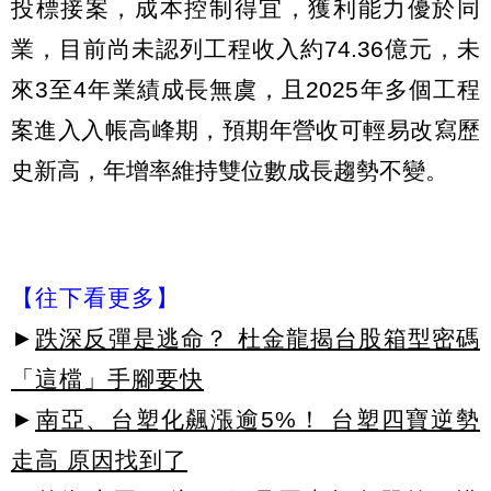
投標接案，成本控制得宜，獲利能力優於同
業，目前尚未認列工程收入約74.36億元，未
來3至4年業績成長無虞，且2025年多個工程
案進入入帳高峰期，預期年營收可輕易改寫歷
史新高，年增率維持雙位數成長趨勢不變。
【往下看更多】
►
跌深反彈是逃命？ 杜金龍揭台股箱型密碼
「這檔」手腳要快
►
南亞、台塑化飆漲逾5%！ 台塑四寶逆勢
走高 原因找到了