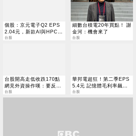
個股：京元電子Q2 EPS
細數台積電20年買點！ 謝
2.04元，新款AI與HPC晶
金河：機會來了
片到位並放量，外資看好
台股
台股
Q3動能
台股開高走低收跌170點
華邦電超狂！第二季EPS
網見外資操作嘆：要反轉
5.4元 記憶體毛利率飆至
了嗎？
台股
70.3%
台股