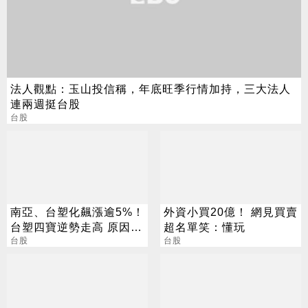
法人觀點：玉山投信稱，年底旺季行情加持，三大法人
連兩週挺台股
台股
南亞、台塑化飆漲逾5%！
外資小買20億！ 網見買賣
台塑四寶逆勢走高 原因找
超名單笑：懂玩
到了
台股
台股