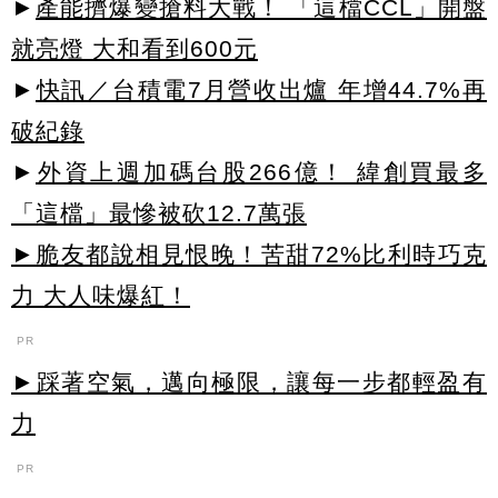
►
產能擠爆變搶料大戰！ 「這檔CCL」開盤
就亮燈 大和看到600元
►
快訊／台積電7月營收出爐 年增44.7%再
破紀錄
►
外資上週加碼台股266億！ 緯創買最多
「這檔」最慘被砍12.7萬張
►脆友都說相見恨晚！苦甜72%比利時巧克
力 大人味爆紅！
PR
►踩著空氣，邁向極限，讓每一步都輕盈有
力
PR