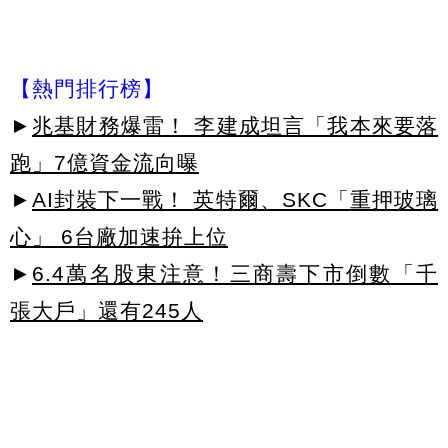
【熱門排行榜】
►
兆基財務爆雷！ 李建成坦言「我本來要落
跑」7億資金流向曝
►
AI封裝下一戰！ 英特爾、SKC「重押玻璃
心」 6台廠加速拚上位
►
6.4萬名股東注意！三商壽下市倒數「千
張大戶」還有245人