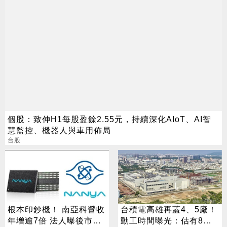
個股：致伸H1每股盈餘2.55元，持續深化AIoT、AI智
慧監控、機器人與車用佈局
台股
根本印鈔機！ 南亞科營收
台積電高雄再蓋4、5廠！
年增逾7倍 法人曝後市觀
動工時間曝光：估有8千