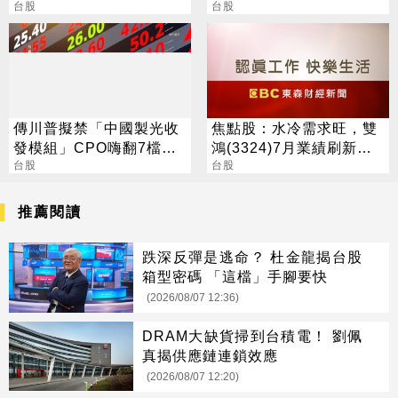
察4指標
台股
員工
台股
傳川普擬禁「中國製光收
焦點股：水冷需求旺，雙
發模組」CPO嗨翻7檔攻
鴻(3324)7月業績刷新紀
漲停
台股
錄，今股價噴漲停
台股
推薦閱讀
跌深反彈是逃命？ 杜金龍揭台股
箱型密碼 「這檔」手腳要快
(2026/08/07 12:36)
DRAM大缺貨掃到台積電！ 劉佩
真揭供應鏈連鎖效應
(2026/08/07 12:20)