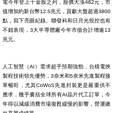
電今年登上千金股之列，股價大漲482元，市
值增加約新台幣12.5兆元，貢獻大盤超過3800
點，寫下亮眼紀錄。聯發科和日月光投控也有
不錯表現，3大半導體廠今年市值合計增逾13
兆元。
人工智慧（AI）需求超乎預期強勁，台積電挾
製程技術領先優勢，3奈米和5奈米先進製程接
單暢旺，尤其CoWoS先進封裝更是嚴重供不
應求，幾乎囊括全球所有AI晶片代工訂單，今
年得以減緩消費市場復甦緩慢的影響，營運繳