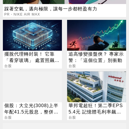
踩著空氣，邁向極限，讓每一步都輕盈有力
PR・NIKE AIR MAX
擺脫代理轉封裝！ 它靠
追高慘變接盤俠？ 專家示
「看穿玻璃」 處置照飆2
警：「這個位置」別衝動
漲停
台股
台股
個股：大立光(3008)上半
華邦電超狂！第二季EPS
年配41.5元股息，整併大
5.4元 記憶體毛利率飆至
陽科技為100%子公司
台股
70.3%
台股