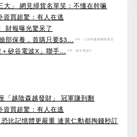
第三大」 網見掃貨名單笑：不懂在幹嘛
見外資買超驚：有人在逃
！ 財報曝光驚呆了
部保養，首購只要$3...
PR・三得利健康網路商店
＋矽谷電波X」聯手...
PR・矽谷電波X
星座「越陰森越發財」 冠軍賺到翻
見外資買超驚：有人在逃
 恐比記憶體更嚴重 連黃仁勳都掏錢秒訂