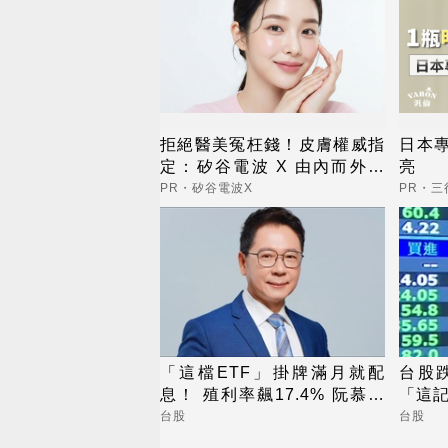
拒絕醫美冤枉錢！皮膚權威指
日本
定：矽谷電波 X 由內而外養
亮
出逆齡好膚質
PR・矽谷電波X
PR・
「這檔ETF」掛牌滿月就配
台股跌
息！ 殖利率飆17.4% 阮慕驊
「這記
揭背後2大關鍵
台股
台股