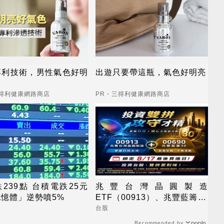
專利技術，男性氣色好明
出遊只要帶這瓶，氣色好明亮
三得利健康網路商店
PR・三得利健康網路商店
239點 台積電跌25元
兆豐台灣晶圓製造
憶體」逆勢噴5%
ETF（00913）、兆豐藍籌30
ETF（00690） 最新配息時程
台股
出爐 8/17前買進可參與收益
Recommended by