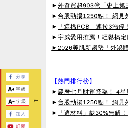
►
外資買超903億「史上
►
台股勁揚1250點！ 網
►
「這檔PCB」連拉3漲停
►宇威愛用推薦！輕鬆搞定臉
►2026美肌新趨勢「外泌體
【熱門排行榜】
►
農曆七月財運降臨！ 4
►
台股勁揚1250點！ 網
►
「這材料」缺30%無解！