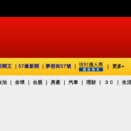
新聞王
57爆新聞
夢想街57號
更多+
政治
全球
台股
房產
汽車
理財
３Ｃ
生