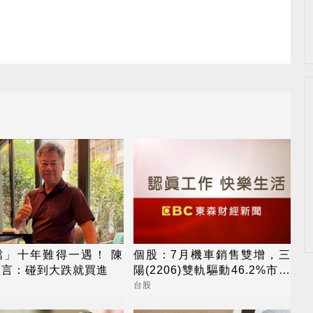
檔」十年難得一遇！ 陳
個股：7月機車銷售雙增，三
坦言：碰到大跌就買進
陽(2206)雙軌驅動46.2%市占
率居冠
台股