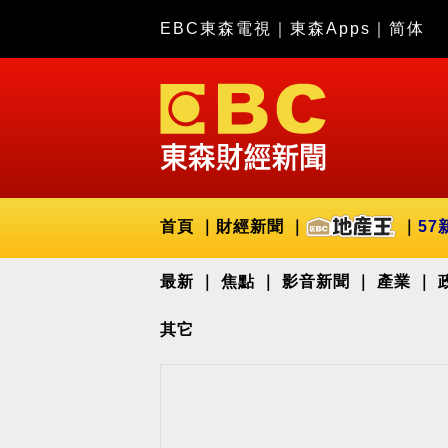
EBC東森電視
｜
東森Apps
｜
简体
首頁
財經新聞
57
最新
焦點
影音新聞
產業
其它