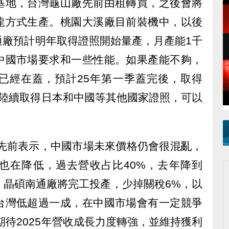
基地，台灣龜山廠先前由租轉買，之後會將
龍方式生產。桃園大溪廠目前裝機中，以後
通廠預計明年取得證照開始量產，月產能1千
中國市場要求和一些性能。如果產能不夠，
已經在蓋，預計25年第一季蓋完後，取得
6年陸續取得日本和中國等其他國家證照，可以
勝先前表示，中國市場未來價格仍會很混亂，
也在降低，過去營收占比40%，去年降到
。晶碩南通廠將完工投產，少掉關稅6%，以
台灣低超過一成，在中國市場會有一定競爭
期待2025年營收成長力度轉強，並維持獲利