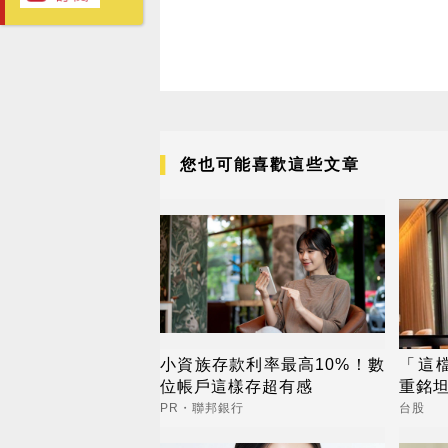
您也可能喜歡這些文章
小資族存款利率最高10%！數
「這
位帳戶這樣存超有感
重銘
PR・聯邦銀行
台股