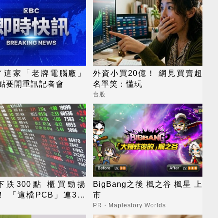
／這家「老牌電腦廠」
外資小買20億！ 網見買賣超
4點要開重訊記者會
名單笑：懂玩
台股
下跌300點 櫃買勁揚
BigBang之後 楓之谷 楓星 上
%！ 「這檔PCB」連3天
市
PR・Maplestory Worlds