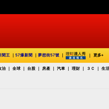
新聞王
57爆新聞
夢想街57號
更多+
政治
全球
台股
房產
汽車
理財
３Ｃ
生