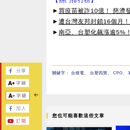
►
買疫苗被詐10億！ 慈
►
遭台灣友邦封鎖16個月！
►
南亞、台塑化飆漲逾5%！
關鍵字：
台積電
、
台塑四寶
、
CPO
、
您也可能喜歡這些文章