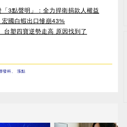
濟發「3點聲明」：全力捍衛捐款人權益
 宏國白蝦出口慘崩43%
 台塑四寶逆勢走高 原因找到了
聯發科
、
漲點