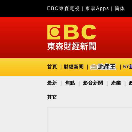
EBC東森電視
｜
東森Apps
｜
简体
首頁
財經新聞
57
最新
焦點
影音新聞
產業
其它