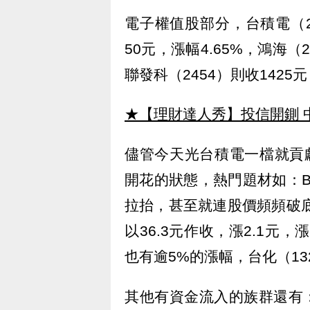
電子權值股部分，台積電（2
50元，漲幅4.65%，鴻海（2
聯發科（2454）則收1425
★【理財達人秀】投信開鍘 
儘管今天光台積電一檔就貢
開花的狀態，熱門題材如：B
拉抬，甚至就連股價頻頻破底
以36.3元作收，漲2.1元，漲
也有逾5%的漲幅，台化（13
其他有資金流入的族群還有：