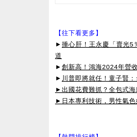
【往下看更多】
►
捶心肝！王永慶「賣光5
道
►
創新高！鴻海2024年營
►
川普即將就任！童子賢：
►出國花費難抓？全包式海島
►日本專利技術，男性氣色
【熱門排行榜】