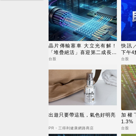
晶片傳輸塞車 大立光有解！
快訊
「堆疊絕活」喜迎第二成長曲
下午
線
台股
台股
出遊只要帶這瓶，氣色好明亮
加權
1.3
漲停
PR・三得利健康網路商店
台股