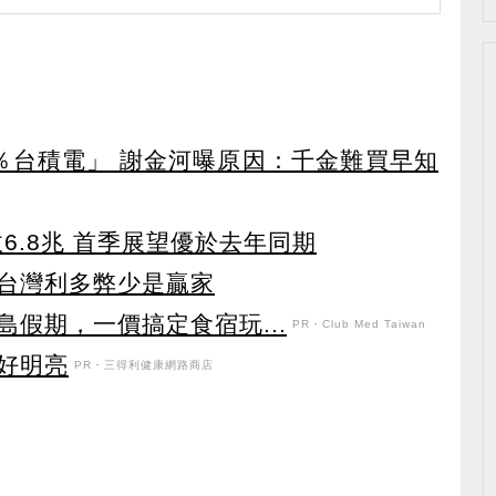
％台積電」 謝金河曝原因：千金難買早知
收6.8兆 首季展望優於去年同期
台灣利多弊少是贏家
假期，一價搞定食宿玩...
PR・Club Med Taiwan
好明亮
PR・三得利健康網路商店