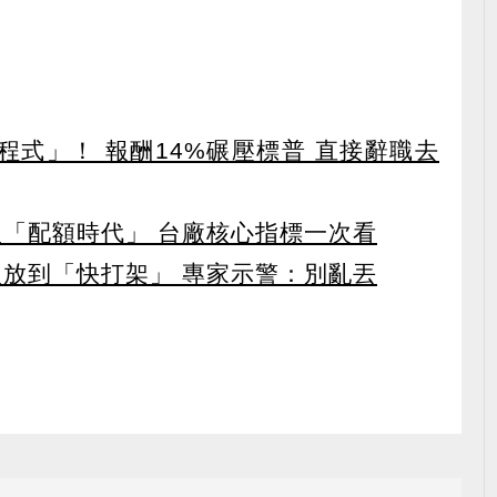
寫程式」！ 報酬14%碾壓標普 直接辭職去
入「配額時代」 台廠核心指標一次看
人放到「快打架」 專家示警：別亂丟