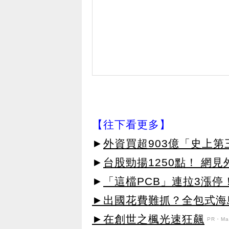
【往下看更多】
►
外資買超903億「史上
►
台股勁揚1250點！ 網
►
「這檔PCB」連拉3漲停
►出國花費難抓？全包式海島
►在創世之楓光速狂飆
PR・Map