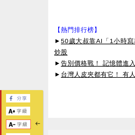
【熱門排行榜】
►
50歲大叔靠AI「1小時
炒股
►
告別價格戰！ 記憶體進
►
台灣人皮夾都有它！ 有