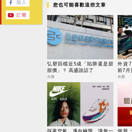
您也可能喜歡這些文章
弘塑回檔近5成「陷阱還是甜
外資7
甜價」？ 高盛說話了
前7月
台股
台股
踩著空氣，邁向極限，讓每一
個股：