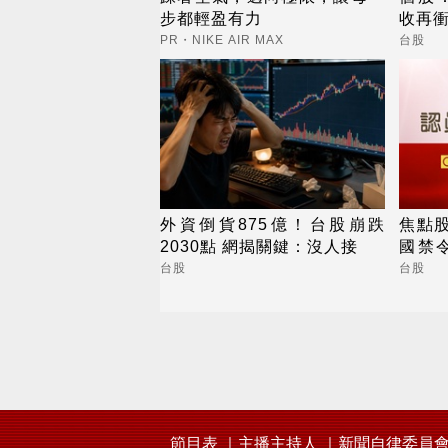
步都輕盈有力
收再衝
注長
PR・NIKE AIR MAX
台股
外資倒貨875億！台股崩跌
焦點
2030點 網揭關鍵：沒人接
國禁
俏，
台股
台股
節目表
主播主持人
新聞自律委員