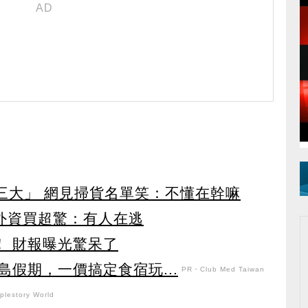
第三大」 網見掃貨名單笑：不懂在幹嘛
見外資買超驚：有人在逃
！ 財報曝光驚呆了
假期，一價搞定食宿玩...
PR・Club Med Taiwan
lestory World