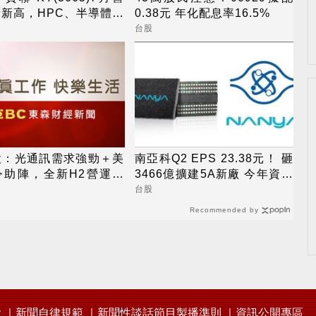
新高，HPC、半導體挹
0.38元 年化配息率16.5%
期成長動能
台股
股：光通訊需求強勁＋美
南亞科Q2 EPS 23.38元！ 砸
令助陣，全新H2營運看
3466億擴建5A新廠 今年資本
營收逐季攀升
支出增至697億
台股
Recommended by
會
新聞自律規範
新聞性談話節目製播準則
資訊公開專區