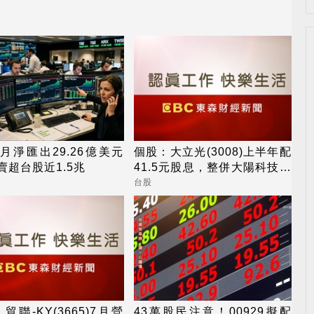
月淨匯出29.26億美元
個股：大立光(3008)上半年配
賣超台股近1.5兆
41.5元股息，整併大陽科技為
100%子公司
台股
貿聯-KY(3665)7月營
43萬股民注意！00929擬配