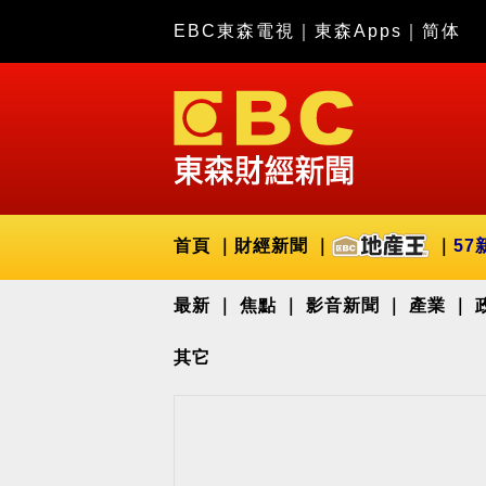
EBC東森電視
｜
東森Apps
｜
简体
首頁
財經新聞
57
最新
焦點
影音新聞
產業
其它