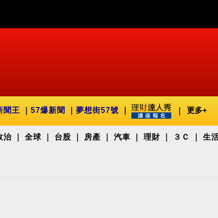
新聞王
57爆新聞
夢想街57號
更多+
政治
全球
台股
房產
汽車
理財
３Ｃ
生