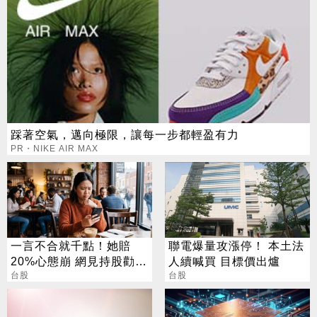
踩著空氣，邁向極限，讓每一步都輕盈有力
PR・NIKE AIR MAX
一言不合就千點！她賠
聯電爆量攻漲停！ 本土法
20%心態崩 網見持股勸：
人續喊買 目標價出爐
一股不賣奇蹟自來
台股
台股