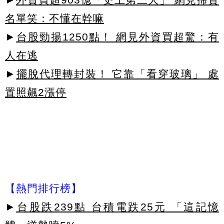
名單笑：不懂在幹嘛
►
台股勁揚1250點！ 網見外資買超驚：有
人在逃
►
擺脫代理轉封裝！ 它靠「看穿玻璃」 處
置照飆2漲停
【熱門排行榜】
►
台股跌239點 台積電跌25元 「這記憶