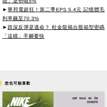
體」逆勢噴5%
►
華邦電超狂！第二季EPS 5.4元 記憶體毛
利率飆至70.3%
►
跌深反彈是逃命？ 杜金龍揭台股箱型密碼
「這檔」手腳要快
您也可能喜歡