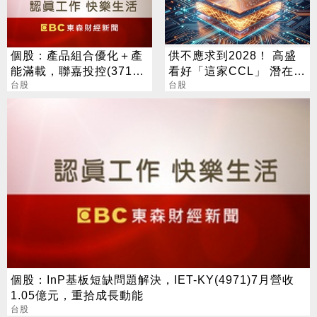
個股：產品組合優化＋產
供不應求到2028！ 高盛
能滿載，聯嘉投控(3717)
看好「這家CCL」 潛在漲
上半年營收及獲利創同期
台股
幅171%
台股
高
個股：InP基板短缺問題解決，IET-KY(4971)7月營收
1.05億元，重拾成長動能
台股