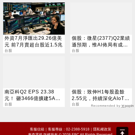
外資7月淨匯出29.26億美
個股：微星(2377)Q2業績
元 前7月賣超台股近1.5兆
遜預期，惟AI佈局有成股
台股
價震盪走多，週一大拉尾
台股
盤
南亞科Q2 EPS 23.38
個股：致伸H1每股盈餘
元！ 砸3466億擴建5A新
2.55元，持續深化AIoT、
廠 今年資本支出增至697
台股
AI智慧監控、機器人與車
台股
Recommended by
億
用佈局
客服信箱
｜客服專線：02-2388-5918｜
隱私權政策
東森電視 版權所有 © 2026 EBC All Rights Reserved.