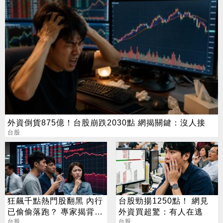
外資倒貨875億！台股崩跌2030點 網揭關鍵：沒人接
台股
狂飆千點熱門股翻黑 內行
台股勁揚1250點！ 網見
已偷偷落跑？ 專家揭背後
外資買超驚：有人在逃
警訊
台股
台股