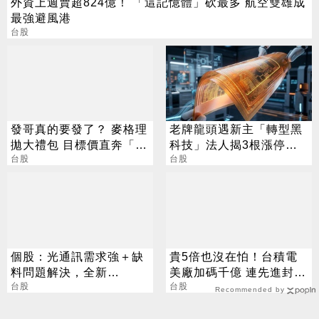
外資上週賣超824億！ 「這記憶體」砍最多 航空雙雄成
最強避風港
台股
發哥真的要發了？ 麥格理
老牌龍頭遇新主「轉型黑
拋大禮包 目標價直奔「1
科技」法人揭3根漲停背
萬塊」
台股
後秘辛
台股
個股：光通訊需求強＋缺
貴5倍也沒在怕！台積電
料問題解決，全新
美廠加碼千億 連先進封裝
(2455)7月營收創高、重
台股
也包辦
台股
Recommended by
拾成長動能