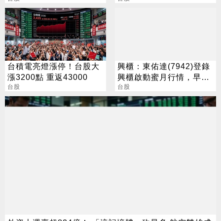
台積電亮燈漲停！台股大
興櫃：東佑達(7942)登錄
漲3200點 重返43000
興櫃啟動蜜月行情，早盤
台股
一度大漲186%
台股