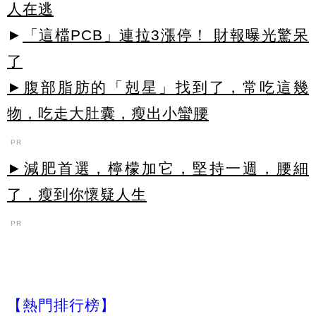
人在逃
►
「這檔PCB」連拉3漲停！ 財報曝光驚呆
了
►腹部脂肪的「剋星」找到了，常吃這幾
物，吃走大肚囊，瘦出小蠻腰
PR
►減肥首選，檸檬加它，堅持一週，腰細
了，瘦到你懷疑人生
PR
【熱門排行榜】