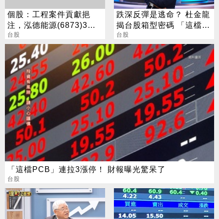
個股：工程案件貢獻挹
跌深反彈是逃命？ 杜金龍
注，泓德能源(6873)3月
揭台股箱型密碼 「這檔」
營收雙增
台股
手腳要快
台股
「這檔PCB」連拉3漲停！ 財報曝光驚呆了
台股