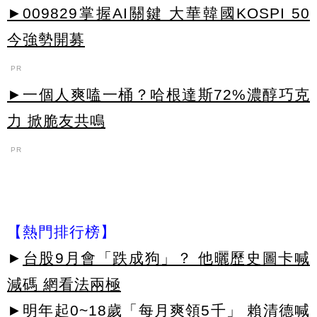
►009829掌握AI關鍵 大華韓國KOSPI 50
今強勢開募
PR
►一個人爽嗑一桶？哈根達斯72%濃醇巧克
力 掀脆友共鳴
PR
【熱門排行榜】
►
台股9月會「跌成狗」？ 他曬歷史圖卡喊
減碼 網看法兩極
►
明年起0~18歲「每月爽領5千」 賴清德喊