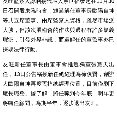
友旺監察人詠利揚代表人蔡世福發起在11月30
日召開股東臨時會，通過解任董事長歐陽自坤
等共五席董事、兩席監察人資格，雖然市場派
大勝，但該次股臨會的作法與過程有許多疑義
瑕疵，引發外界非議，而遭解任的董監事亦已
採取法律行動。
友旺新任董事長由董事會推選獨董張耀天出
任，13日公告稱換新任總經理為徐俊賢，創辦
人歐陽自坤再度丟掉總經理位置，目前僅剩下
廠長職務。據了解，將任職到今年底，明年更
將轉任顧問，為期半年，逐步退出友旺。