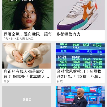
踩著空氣，邁向極限，讓每一步都輕盈有力
PR・NIKE AIR MAX
真正的有錢人都是靠投
台積電尾盤挨刀！台股收
資？ 網喊去「北車問大
跌214點「這2檔」記憶體
師」：保證專業
台股
逆勢收漲停
台股