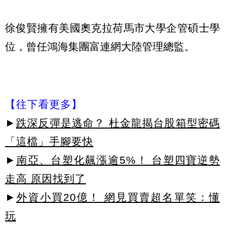
徐俊賢擁有美國奧克拉荷馬市大學企管碩士學
位，曾任鴻海集團富連網大陸管理總監。
【往下看更多】
►
跌深反彈是逃命？ 杜金龍揭台股箱型密碼
「這檔」手腳要快
►
南亞、台塑化飆漲逾5%！ 台塑四寶逆勢
走高 原因找到了
►
外資小買20億！ 網見買賣超名單笑：懂
玩