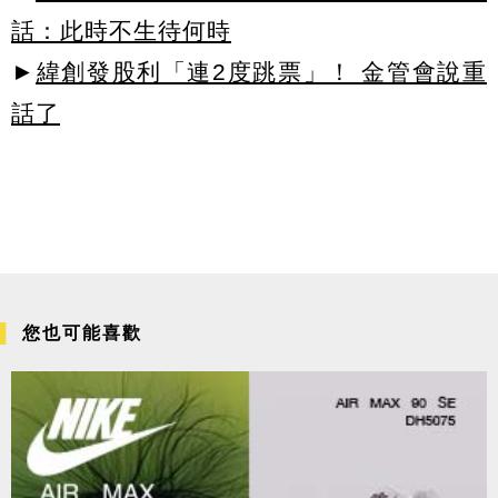
話：此時不生待何時
►
緯創發股利「連2度跳票」！ 金管會說重
話了
您也可能喜歡