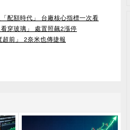
入「配額時代」 台廠核心指標一次看
看穿玻璃」 處置照飆2漲停
度超前」 2奈米也傳捷報