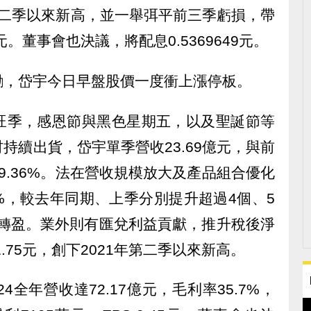
21年第二季以來新高，並一舉弭平前三季虧損，帶
5元。董事會也決議，將配息0.5369649元。
勵，岱宇今日早盤股價一度衝上漲停板。
旺季，感恩節與黑色星期五，以及聖誕節等
持續出貨，岱宇單季營收23.69億元，與前
9.36%。法在營收規模放大及產品組合優化
6%，較去年同期、上季分別提升超過4個、5
元轉盈。業外則有匯兌利益貢獻，推升稅後淨
 1.75元，創下2021年第二季以來新高。
4全年營收達72.17億元，毛利率35.7%，