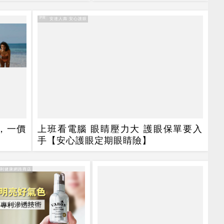
震盪走多，週一大拉
漲停
PR
PR・安達人壽 安心護眼
，一價
上班看電腦 眼睛壓力大 護眼保單要入
手【安心護眼定期眼睛險】
得利健康網路商店