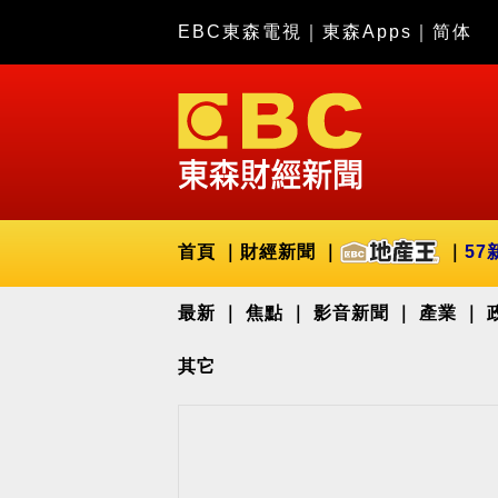
EBC東森電視
｜
東森Apps
｜
简体
首頁
財經新聞
57
最新
焦點
影音新聞
產業
其它