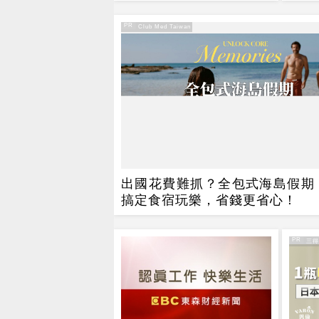
$390
股價
尾盤
PR
PR・Club Med Taiwan
出國花費難抓？全包式海島假期
搞定食宿玩樂，省錢更省心！
PR
PR・三