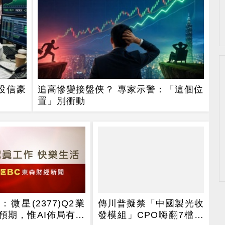
投信豪
追高慘變接盤俠？ 專家示警：「這個位
置」別衝動
：微星(2377)Q2業
傳川普擬禁「中國製光收
預期，惟AI佈局有成
發模組」CPO嗨翻7檔攻