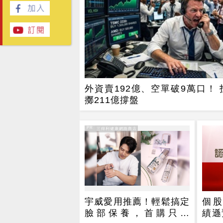
外資賣192億、空單破9萬口！ 
擲211億撐盤
PR
PR・三得利健康網路商店
宇威愛用推薦！輕鬆搞定
個股
臉部保養，首購只要
績遜