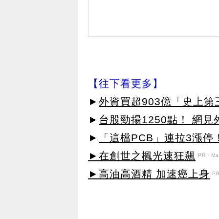
【往下看更多】
►
外資買超903億「史上
►
台股勁揚1250點！ 網
►
「這檔PCB」連拉3漲停
►在創世之楓光速狂飆
PR・Map
►高油高酒精 加速癌上身
P