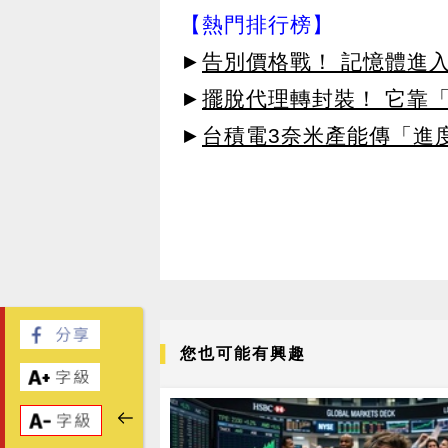
【熱門排行榜】
►
告別價格戰！ 記憶體進
►
擺脫代理轉封裝！ 它靠「
►
台積電3奈米產能傳「進
您也可能有興趣