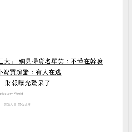
第三大」 網見掃貨名單笑：不懂在幹嘛
見外資買超驚：有人在逃
！ 財報曝光驚呆了
lestory World
R・安達人壽 安心抗癌