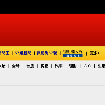
新聞王
57爆新聞
夢想街57號
更多+
政治
全球
台股
房產
汽車
理財
３Ｃ
生