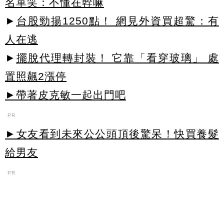
名單笑：不懂在幹嘛
►
台股勁揚1250點！ 網見外資買超驚：有
人在逃
►
擺脫代理轉封裝！ 它靠「看穿玻璃」 處
置照飆2漲停
►帶著皮克敏一起出門吧
PR
►女友看到未來公公頭頂後驚呆！快買養髮
給男友
PR