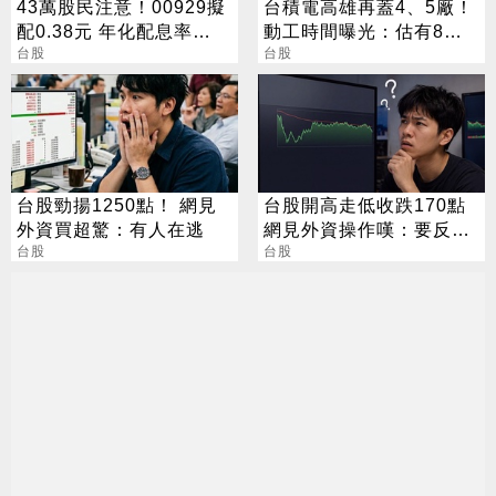
43萬股民注意！00929擬
台積電高雄再蓋4、5廠！
配0.38元 年化配息率
動工時間曝光：估有8千
16.5%
台股
員工
台股
台股勁揚1250點！ 網見
台股開高走低收跌170點
外資買超驚：有人在逃
網見外資操作嘆：要反轉
台股
了嗎？
台股