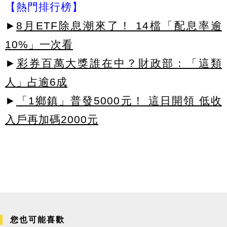
【熱門排行榜】
►
8月ETF除息潮來了！ 14檔「配息率逾
10%」一次看
►
彩券百萬大獎誰在中？財政部：「這類
人」占逾6成
►
「1鄉鎮」普發5000元！ 這日開領 低收
入戶再加碼2000元
您也可能喜歡