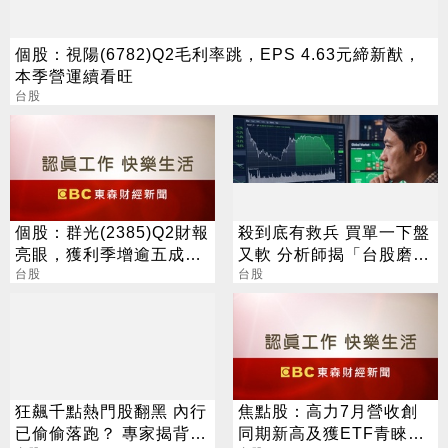
個股：視陽(6782)Q2毛利率跳，EPS 4.63元締新猷，
本季營運續看旺
台股
個股：群光(2385)Q2財報
殺到底有救兵 買單一下盤
亮眼，獲利季增逾五成，
又軟 分析師揭「台股磨
H1賺逾半股本
台股
人」背後真相
台股
狂飆千點熱門股翻黑 內行
焦點股：高力7月營收創
已偷偷落跑？ 專家揭背後
同期新高及獲ETF青睞，