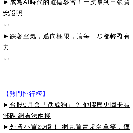
►成為AI時代的道德駭客！一次拿到三張資
安證照
PR
►踩著空氣，邁向極限，讓每一步都輕盈有
力
PR
【熱門排行榜】
►
台股9月會「跌成狗」？ 他曬歷史圖卡喊
減碼 網看法兩極
►
外資小買20億！ 網見買賣超名單笑：懂