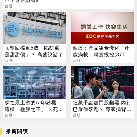
台股
弘塑回檔近5成「陷阱還
個股：產品組合優化＋產
是甜甜價」？ 高盛說話了
能滿載，聯嘉投控(3717)
台股
上半年營收及獲利創同期
台股
高
躲在最上游的AI印鈔機！
狂飆千點熱門股翻黑 內行
這檔「壓膜之王」 卡死全
已偷偷落跑？ 專家揭背後
球95%載板製程
台股
警訊
台股
推薦閱讀