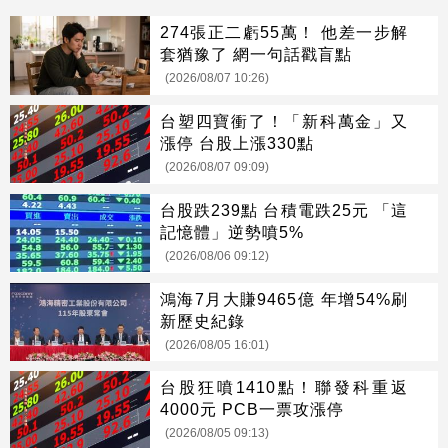
274張正二虧55萬！ 他差一步解
套猶豫了 網一句話戳盲點
(2026/08/07 10:26)
台塑四寶衝了！「新科萬金」又
漲停 台股上漲330點
(2026/08/07 09:09)
台股跌239點 台積電跌25元 「這
記憶體」逆勢噴5%
(2026/08/06 09:12)
鴻海7月大賺9465億 年增54%刷
新歷史紀錄
(2026/08/05 16:01)
台股狂噴1410點！聯發科重返
4000元 PCB一票攻漲停
(2026/08/05 09:13)