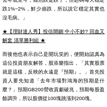
跌1%~2%，鮮少崩跌，所以說它穩定其實也
沒毛病。」
★【理財達人秀】投信開鍘 中小不妙? 回血又
解套 清單勝利組
★
而後他也表示自己是開玩笑的，便開始認真為
這位投資朋友解答，股添樂指出，「其實股票
就是這樣，反映的永遠是『預期』。」首先投
資人要先知道「去年市場對鴻海的預期是什
麼？」預期GB200營收貢獻破兆，預期每股盈
餘調升，所以股價從100塊跳漲到200塊。