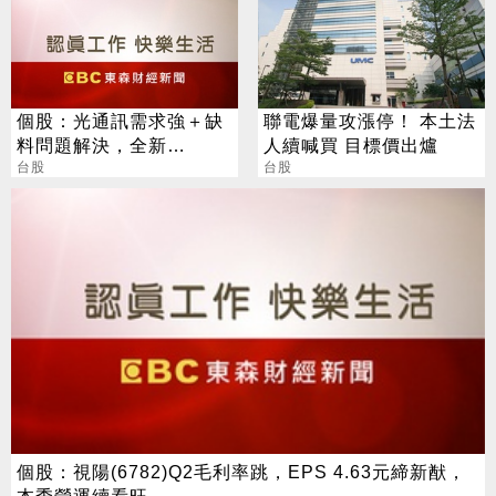
個股：光通訊需求強＋缺
聯電爆量攻漲停！ 本土法
料問題解決，全新
人續喊買 目標價出爐
(2455)7月營收創高、重
台股
台股
拾成長動能
個股：視陽(6782)Q2毛利率跳，EPS 4.63元締新猷，
本季營運續看旺