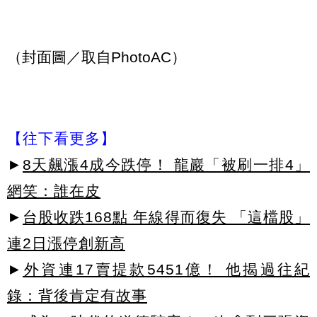
（封面圖／取自PhotoAC）
【往下看更多】
►
8天飆漲4成今跌停！ 龍巖「被刷一排4」
網笑：誰在皮
►
台股收跌168點 年線得而復失 「這檔股」
連2日漲停創新高
►
外資連17賣提款5451億！ 他揭過往紀
錄：背後肯定有故事