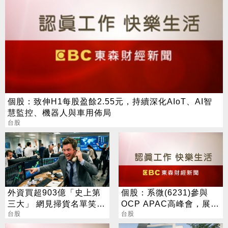
個股：致伸H1每股盈餘2.55元，持續深化AIoT、AI智
慧監控、機器人與車用佈局
台股
外資買超903億「史上第
個股：系微(6231)參與
三大」 網見掃貨名單笑：
OCP APAC高峰會，展示
不懂在幹嘛
台股
OpenBMC中AI機櫃遙測
台股
與安全防護