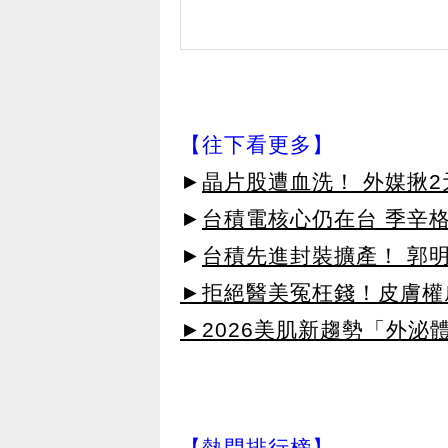
【往下看更多】
►
晶片股遭血洗！ 外媒揪
►
台積電核心仍在台 季辛
►
台積先進封裝擴產！ 郭
►拒絕醫美冤枉錢！皮膚權威指
►2026美肌新趨勢「外泌體
【熱門排行榜】