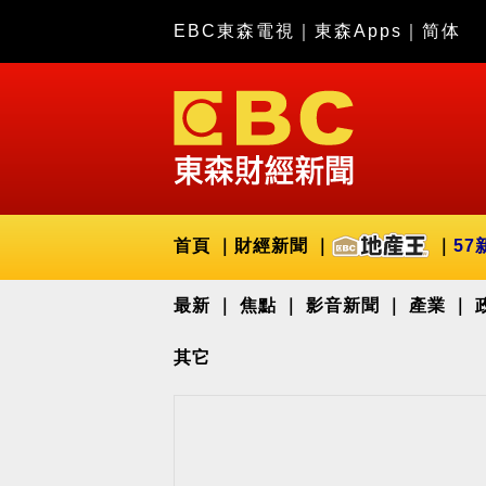
EBC東森電視
｜
東森Apps
｜
简体
首頁
財經新聞
57
最新
焦點
影音新聞
產業
其它