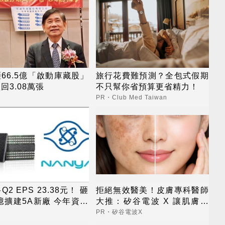
66.5億「啟動庫藏股」
旅行花費難預測？全包式假期
回3.08萬張
不只幫你省預算更省精力！
PR・Club Med Taiwan
2 EPS 23.38元！ 砸
拒絕無效醫美！皮膚專科醫師
6億擴建5A新廠 今年資本
大推：矽谷電波 X 讓肌膚由
至697億
內而外更強韌
PR・矽谷電波X