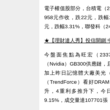
電子權值股部分，台積電（2
958元作收，跌22元，跌幅2.
元，跌幅3.31%，聯發科（24
★【理財達人秀】投信開鍘 
今盤面焦點為旺宏（2337
（Nvidia）GB300供應鏈
加上昨日記憶體大廠美光（
（TrendForce）看好D
升，4重利多推升下，今日旺
9.15%，成交量達10770