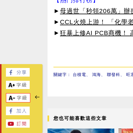
►
母過世「秒領206萬」
►
CCL火燒上游！ 「化學
►
狂暴上修AI PCB商機
關鍵字：
台積電
、
鴻海
、
聯發科
、
旺
您也可能喜歡這些文章