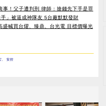
辦喪事！父子遭判刑 律師：搶錢先下手是罪
老手」被逼成神隊友 5台廠默默發財
！ 高盛喊買台燿、臻鼎、台光電 目標價曝光
宏
、
安控