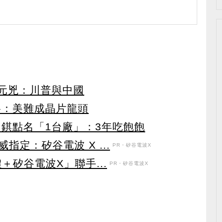
2元兇：川普與中國
格：美難成晶片龍頭
明錤點名「1台廠」：3年吃飽飽
定：矽谷電波 X ...
PR・矽谷電波X
＋矽谷電波X」聯手...
PR・矽谷電波X