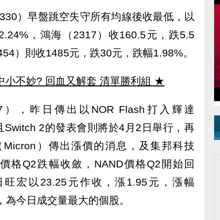
330）早盤跳空失守所有均線後收最低，以
24%，鴻海（2317）收160.5元，跌5.5
54）則收1485元，跌30元，跌幅1.98%。
中小不妙? 回血又解套 清單勝利組
★
），昨日傳出以NOR Flash打入輝達
，且Switch 2的發表會則將於4月2日舉行，再
Micron）傳出漲價的消息，及集邦科技
RAM價格Q2跌幅收斂，NAND價格Q2開始回
宏以23.25元作收，漲1.95元，漲幅
1張，為今日成交量最大的個股。