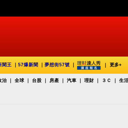
新聞王
57爆新聞
夢想街57號
更多+
政治
全球
台股
房產
汽車
理財
３Ｃ
生