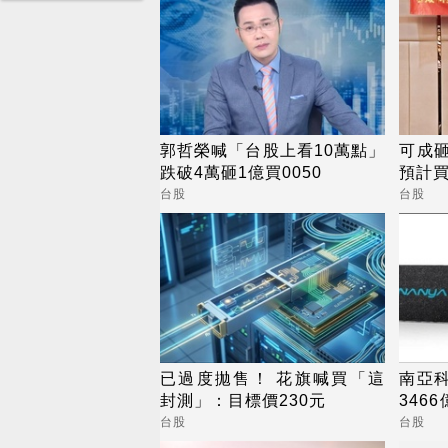
郭哲榮喊「台股上看10萬點」
可成砸
跌破4萬砸1億買0050
預計買
台股
台股
已過度拋售！ 花旗喊買「這
南亞科Q
封測」：目標價230元
346
支出增
台股
台股