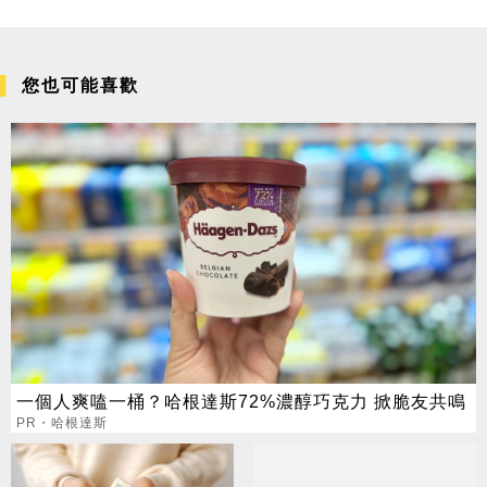
您也可能喜歡
一個人爽嗑一桶？哈根達斯72%濃醇巧克力 掀脆友共鳴
PR・哈根達斯