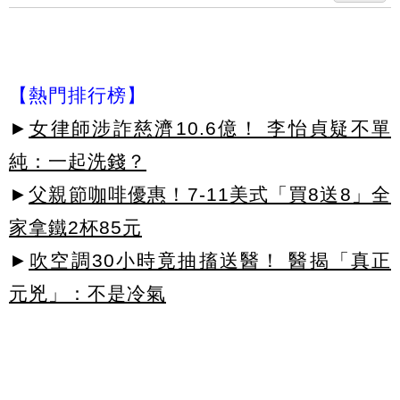
【熱門排行榜】
►
女律師涉詐慈濟10.6億！ 李怡貞疑不單
純：一起洗錢？
►
父親節咖啡優惠！7-11美式「買8送8」全
家拿鐵2杯85元
►
吹空調30小時竟抽搐送醫！ 醫揭「真正
元兇」：不是冷氣