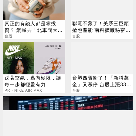
真正的有錢人都是靠投
聯電不藏了！美系三巨頭
資？ 網喊去「北車問大
搶包產能 南科擴廠秘密曝
師」：保證專業
台股
光
台股
踩著空氣，邁向極限，讓
台塑四寶衝了！「新科萬
每一步都輕盈有力
金」又漲停 台股上漲330
PR・NIKE AIR MAX
點
台股