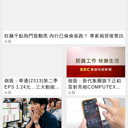
狂飆千點熱門股翻黑 內行已偷偷落跑？ 專家揭背後警訊
台股
個股：華通(2313)第二季
個股：新代集團旗下正鉑
EPS 1.24元，三大動能加
雷射亮相COMPUTEX，
持，營運展望逐季向上
台股
揭AI伺服器「智動化」一
台股
站式解方