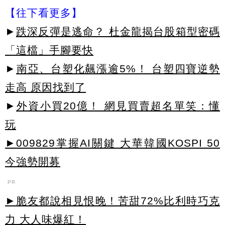
【往下看更多】
►
跌深反彈是逃命？ 杜金龍揭台股箱型密碼
「這檔」手腳要快
►
南亞、台塑化飆漲逾5%！ 台塑四寶逆勢
走高 原因找到了
►
外資小買20億！ 網見買賣超名單笑：懂
玩
►009829掌握AI關鍵 大華韓國KOSPI 50
今強勢開募
PR
►脆友都說相見恨晚！苦甜72%比利時巧克
力 大人味爆紅！