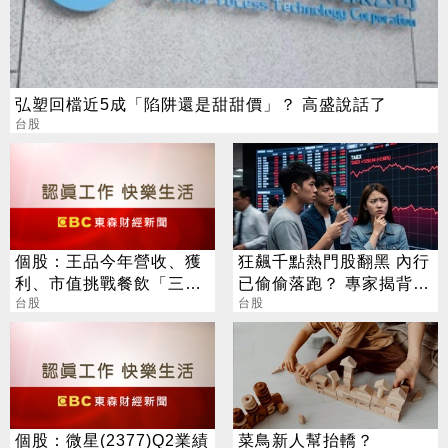
弘塑回檔近5成「陷阱還是甜甜價」？ 高盛說話了
台股
個股：王品今年營收、獲
狂飆千點熱門股翻黑 內行
利、市值挑戰餐飲「三冠
已偷偷落跑？ 專家揭背後
王」，12月中尾牙席開逾
台股
警訊
台股
千桌
個股：微星(2377)Q2業績
菜鳥新人幫抬轎？