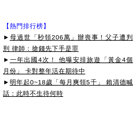
【熱門排行榜】
►
母過世「秒領206萬」辦喪事！父子遭判
刑 律師：搶錢先下手是罪
►
一年出國4次！ 他曝安排旅遊「黃金4個
月份」 卡對整年活在期待中
►
明年起0~18歲「每月爽領5千」 賴清德喊
話：此時不生待何時