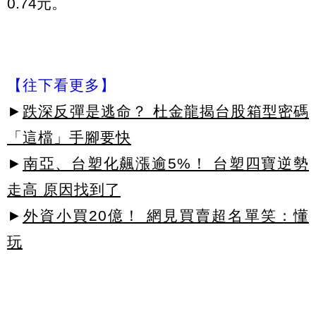
0.74元。
【往下看更多】
►
跌深反彈是逃命？ 杜金龍揭台股箱型密碼
「這檔」手腳要快
►
南亞、台塑化飆漲逾5%！ 台塑四寶逆勢
走高 原因找到了
►
外資小買20億！ 網見買賣超名單笑：懂
玩