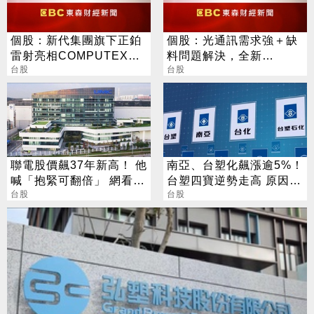
個股：新代集團旗下正鉑
個股：光通訊需求強＋缺
雷射亮相COMPUTEX，
料問題解決，全新
揭AI伺服器「智動化」一
台股
(2455)7月營收創高、重
台股
站式解方
拾成長動能
聯電股價飆37年新高！ 他
南亞、台塑化飆漲逾5%！
喊「抱緊可翻倍」 網看法
台塑四寶逆勢走高 原因找
兩極
台股
到了
台股