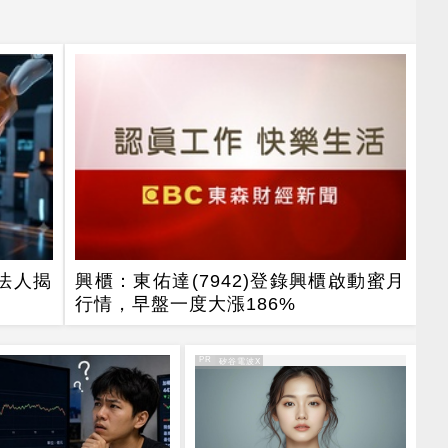
法人揭
興櫃：東佑達(7942)登錄興櫃啟動蜜月
行情，早盤一度大漲186%
PR
PR・矽谷電波X