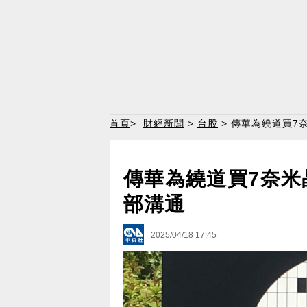
首頁
>
財經新聞
>
台股
> 傳華為繞道買7
傳華為繞道買7奈米
部溝通
2025/04/18 17:45