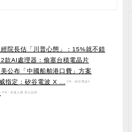
中經院長估「川普心態」：15%就不錯
2款AI處理器：偷塞台積電晶片
 美公布「中國船舶港口費」方案
定：矽谷電波 X ...
PR・矽谷電波X
升
PR・安達人壽 安心抗癌