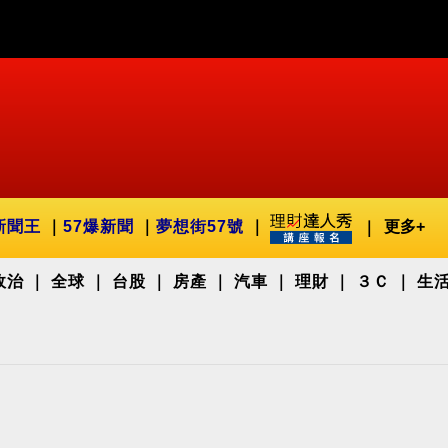
新聞王
57爆新聞
夢想街57號
更多+
政治
全球
台股
房產
汽車
理財
３Ｃ
生