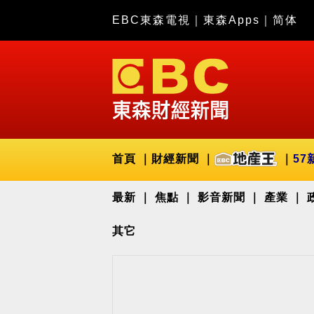
EBC東森電視
｜
東森Apps
｜
简体
首頁
財經新聞
57
最新
焦點
影音新聞
產業
其它