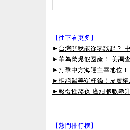
【往下看更多】
►
台灣關稅能從零談起？ 
►
華為驚爆假國產！ 美調查
►
打擊中方海運主宰地位！
►拒絕醫美冤枉錢！皮膚權威指
►報復性熬夜 癌細胞數攀
【熱門排行榜】