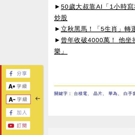
►
50歲大叔靠AI「1小時
炒股
►
立秋黑馬！「5生肖」轉
►
曾年收破4000萬！ 他
樂」
關鍵字：
台積電
、
晶片
、
華為
、
白手