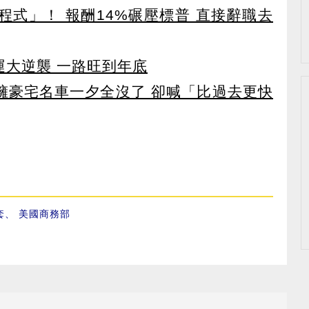
寫程式」！ 報酬14%碾壓標普 直接辭職去
運大逆襲 一路旺到年底
坐擁豪宅名車一夕全沒了 卻喊「比過去更快
套
、
美國商務部