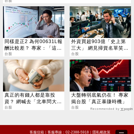
台股
同樣是正2 為何00631L報
外資買超903億「史上第
酬比較差？ 專家：「這濃
三大」 網見掃貨名單笑：
度」是關鍵
台股
不懂在幹嘛
台股
真正的有錢人都是靠投
大盤轉弱底氣仍在！ 專家
資？ 網喊去「北車問大
揭台股「真正暴賺時機」
師」：保證專業
台股
台股
Recommended by
客服信箱
｜客服專線：02-2388-5918｜
隱私權政策