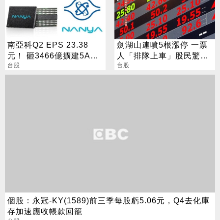
南亞科Q2 EPS 23.38
劍湖山連噴5根漲停 一票
元！ 砸3466億擴建5A新
人「排隊上車」股民驚：
廠 今年資本支出增至697
台股
前往外太空
台股
億
個股：永冠-KY(1589)前三季每股虧5.06元，Q4去化庫
存加速應收帳款回籠