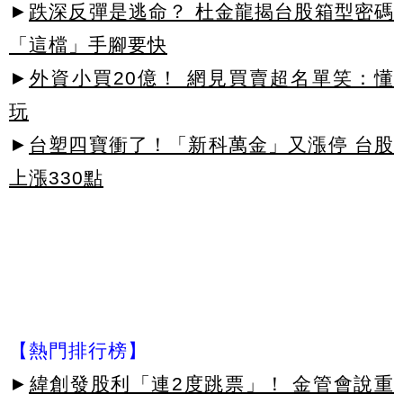
►
跌深反彈是逃命？ 杜金龍揭台股箱型密碼
「這檔」手腳要快
►
外資小買20億！ 網見買賣超名單笑：懂
玩
►
台塑四寶衝了！「新科萬金」又漲停 台股
上漲330點
【熱門排行榜】
►
緯創發股利「連2度跳票」！ 金管會說重