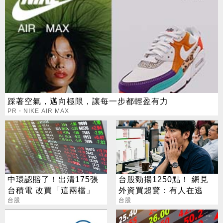
踩著空氣，邁向極限，讓每一步都輕盈有力
PR・NIKE AIR MAX
中環認賠了！出清175張
台股勁揚1250點！ 網見
台積電 改買「這兩檔」
外資買超驚：有人在逃
台股
台股