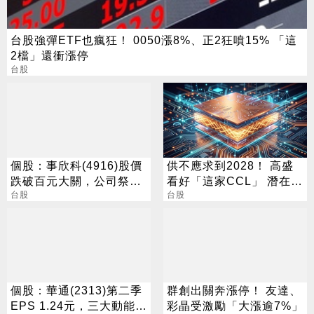
台股強彈ETF也瘋狂！ 0050漲8%、正2狂噴15% 「這
2檔」還衝漲停
台股
個股：事欣科(4916)股價
供不應求到2028！ 高盛
跌破百元大關，公司祭出
看好「這家CCL」 潛在漲
八年首度庫藏股宣示信心
台股
幅171%
台股
個股：華通(2313)第二季
群創出關奔漲停！ 友達、
EPS 1.24元，三大動能加
彩晶受激勵「大漲逾7%」