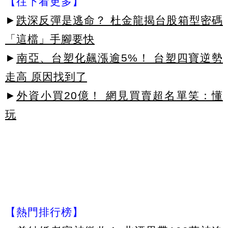
【往下看更多】
►
跌深反彈是逃命？ 杜金龍揭台股箱型密碼
「這檔」手腳要快
►
南亞、台塑化飆漲逾5%！ 台塑四寶逆勢
走高 原因找到了
►
外資小買20億！ 網見買賣超名單笑：懂
玩
【熱門排行榜】