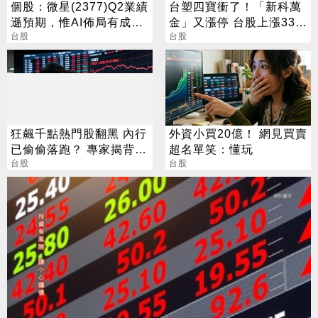
個股：微星(2377)Q2業績
台塑四寶衝了！「新科萬
遜預期，惟AI佈局有成股
金」又漲停 台股上漲330
價震盪走多，週一大拉尾
台股
點
台股
盤
狂飆千點熱門股翻黑 內行
外資小買20億！ 網見買賣
已偷偷落跑？ 專家揭背後
超名單笑：懂玩
警訊
台股
台股