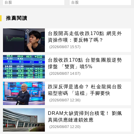
持，營運展望逐季向上
台股
台股
推薦閱讀
台股開高走低收跌170點 網見外
資操作嘆：要反轉了嗎？
(2026/08/07 15:57)
台股收跌170點 台塑集團股逆勢
撐盤 「雙寶」噴5%
(2026/08/07 14:07)
跌深反彈是逃命？ 杜金龍揭台股
箱型密碼 「這檔」手腳要快
(2026/08/07 12:36)
DRAM大缺貨掃到台積電！ 劉佩
真揭供應鏈連鎖效應
(2026/08/07 12:20)