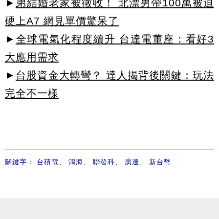
►
弟結婚老家被徵收！ 北漂男帶100萬被迫
硬上A7 網見單價驚呆了
►
全球電氣化程度續升 台達電董座：看好3
大應用需求
►
台股資金大轉彎？ 達人揭背後關鍵：玩法
完全不一樣
關鍵字：
台積電
、
鴻海
、
聯發科
、
廣達
、
新台幣