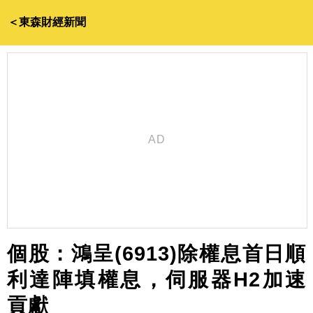
＜東森財經新聞
個股：鴻呈(6913)除權息首日順
利達陣填權息，伺服器H2加速
貢獻