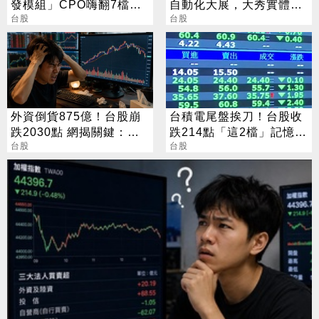
發模組」CPO嗨翻7檔攻
自動化大展，大秀實體AI/
漲停
台股
邊緣運算/機器人肌肉
台股
外資倒貨875億！台股崩
台積電尾盤挨刀！台股收
跌2030點 網揭關鍵：沒
跌214點「這2檔」記憶體
人接
台股
逆勢收漲停
台股