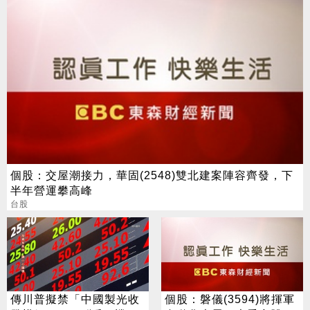
個股：交屋潮接力，華固(2548)雙北建案陣容齊發，下
半年營運攀高峰
台股
傳川普擬禁「中國製光收
個股：磐儀(3594)將揮軍