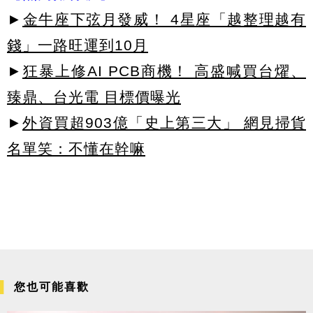
►
金牛座下弦月發威！ 4星座「越整理越有
錢」一路旺運到10月
►
狂暴上修AI PCB商機！ 高盛喊買台燿、
臻鼎、台光電 目標價曝光
►
外資買超903億「史上第三大」 網見掃貨
名單笑：不懂在幹嘛
您也可能喜歡