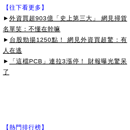
【往下看更多】
►
外資買超903億「史上第三大」 網見掃貨
名單笑：不懂在幹嘛
►
台股勁揚1250點！ 網見外資買超驚：有
人在逃
►
「這檔PCB」連拉3漲停！ 財報曝光驚呆
了
【熱門排行榜】