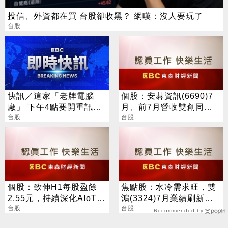
投信、外資都在買 台股卻收黑？ 網嘆：沒人要玩了
台股
快訊／這家「老牌電腦
個股：安碁資訊(6690)7
廠」 下午4點要開重訊記
月、前7月營收雙創同期
者會
台股
高點，本月再奪兩大資安
台股
專案
個股：致伸H1每股盈餘
焦點股：水冷需求旺，雙
2.55元，持續深化AIoT、
鴻(3324)7月業績刷新紀
AI智慧監控、機器人與車
台股
錄，今股價噴漲停
台股
Recommended by
用佈局