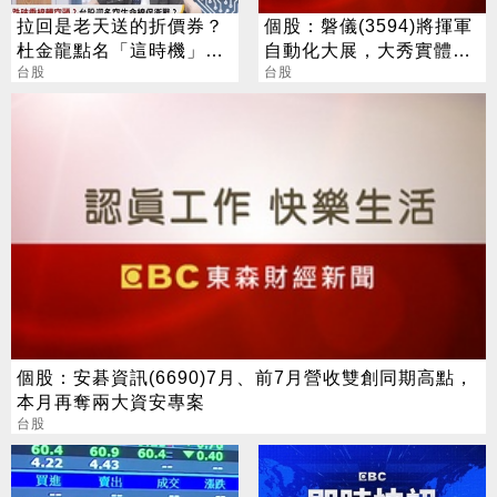
拉回是老天送的折價券？
個股：磐儀(3594)將揮軍
杜金龍點名「這時機」：
自動化大展，大秀實體AI/
台股衝6萬
台股
邊緣運算/機器人肌肉
台股
個股：安碁資訊(6690)7月、前7月營收雙創同期高點，
本月再奪兩大資安專案
台股