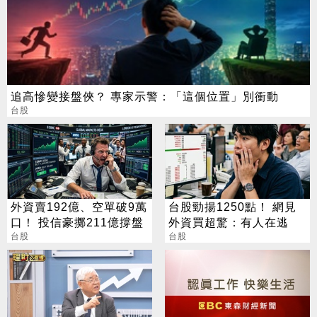
追高慘變接盤俠？ 專家示警：「這個位置」別衝動
台股
外資賣192億、空單破9萬
台股勁揚1250點！ 網見
口！ 投信豪擲211億撐盤
外資買超驚：有人在逃
台股
台股