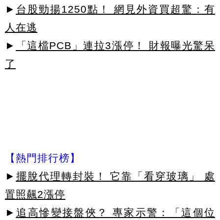
►
台股勁揚1250點！ 網見外資買超驚：有
人在逃
►
「這檔PCB」連拉3漲停！ 財報曝光驚呆
了
【熱門排行榜】
►
擺脫代理轉封裝！ 它靠「看穿玻璃」 處
置照飆2漲停
►
追高慘變接盤俠？ 專家示警：「這個位