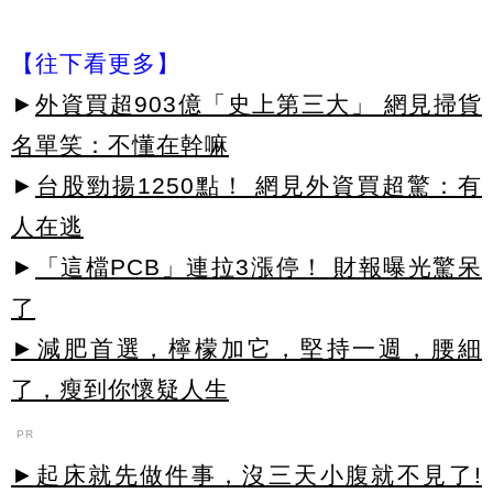
【往下看更多】
►
外資買超903億「史上第三大」 網見掃貨
名單笑：不懂在幹嘛
►
台股勁揚1250點！ 網見外資買超驚：有
人在逃
►
「這檔PCB」連拉3漲停！ 財報曝光驚呆
了
►減肥首選，檸檬加它，堅持一週，腰細
了，瘦到你懷疑人生
PR
►起床就先做件事，沒三天小腹就不見了!