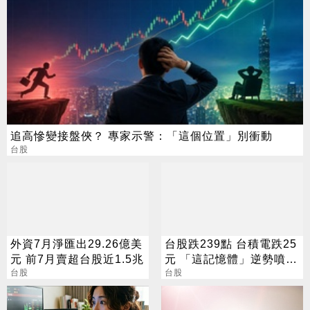
追高慘變接盤俠？ 專家示警：「這個位置」別衝動
台股
外資7月淨匯出29.26億美
台股跌239點 台積電跌25
元 前7月賣超台股近1.5兆
元 「這記憶體」逆勢噴
台股
5%
台股