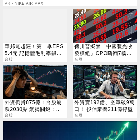
PR・NIKE AIR MAX
華邦電超狂！第二季EPS
傳川普擬禁「中國製光收
5.4元 記憶體毛利率飆至
發模組」CPO嗨翻7檔攻
70.3%
台股
漲停
台股
外資倒貨875億！台股崩
外資賣192億、空單破9萬
跌2030點 網揭關鍵：沒
口！ 投信豪擲211億撐盤
人接
台股
台股