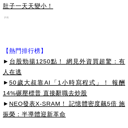
肚子一天天變小！
PR
【熱門排行榜】
►
台股勁揚1250點！ 網見外資買超驚：有
人在逃
►
50歲大叔靠AI「1小時寫程式」！ 報酬
14%碾壓標普 直接辭職去炒股
►
NEO發表X-SRAM！ 記憶體密度飆5倍 施
振榮：半導體迎新革命