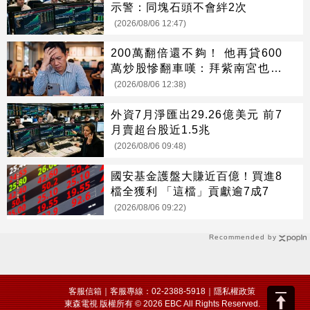
示警：同塊石頭不會絆2次
(2026/08/06 12:47)
200萬翻倍還不夠！ 他再貸600
萬炒股慘翻車嘆：拜紫南宮也沒
用
(2026/08/06 12:38)
外資7月淨匯出29.26億美元 前7
月賣超台股近1.5兆
(2026/08/06 09:48)
國安基金護盤大賺近百億！買進8
檔全獲利 「這檔」貢獻逾7成7
(2026/08/06 09:22)
Recommended by
客服信箱
｜客服專線：02-2388-5918｜
隱私權政策
東森電視 版權所有 © 2026 EBC All Rights Reserved.