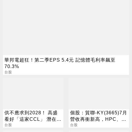
華邦電超狂！第二季EPS 5.4元 記憶體毛利率飆至
70.3%
台股
供不應求到2028！ 高盛
個股：貿聯-KY(3665)7月
看好「這家CCL」 潛在漲
營收再衝新高，HPC、半
幅171%
台股
導體挹注長期成長動能
台股