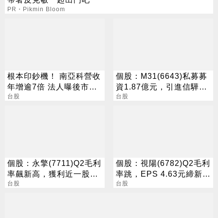
PR・Pikmin Bloom
根本印鈔機！ 南亞科營收
個股：M31(6643)私募募
年增逾7倍 法人曝後市觀
資1.87億元，引進信驊為
察4指標
台股
策略性投資人
台股
個股：永擎(7711)Q2毛利
個股：視陽(6782)Q2毛利
率飆新高，獲利近一股本
率跳，EPS 4.63元締新
超預期，今股價跳空鎖漲
台股
猷，本季營運續看旺
台股
停