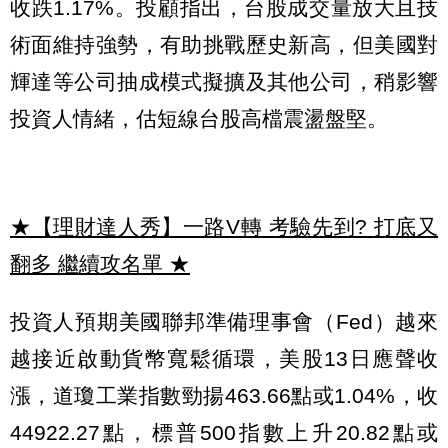
收跌1.17%。投顧指出，台股成交量放大且技
術面維持強勢，有助挑戰歷史新高，但美國對
輝達等公司抽成模式擬擴及其他公司，稍影響
投資人情緒，估短線台股高檔震盪盤堅。
★【理財達人秀】一路V轉 考驗先到? 打底又
翻多 繼續攻名單
★
投資人預期美國聯邦準備理事會（Fed）越來
越接近啟動貨幣寬鬆循環，美股13日應聲收
漲，道瓊工業指數勁揚463.66點或1.04%，收
44922.27點，標普500指數上升20.82點或