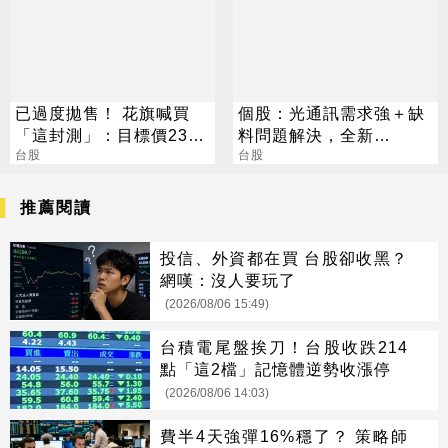
已過度拋售！ 花旗喊買
個股：光通訊需求強＋缺
「這封測」：目標價230
料問題解決，全新
元
台股
(2455)7月營收創高、重
台股
拾成長動能
推薦閱讀
投信、外資都在買 台股卻收黑？
網嘆：沒人要玩了
(2026/08/06 15:49)
台積電尾盤挨刀！台股收跌214
點「這2檔」記憶體逆勢收漲停
(2026/08/06 14:03)
費半4天強彈16%穩了？ 策略師