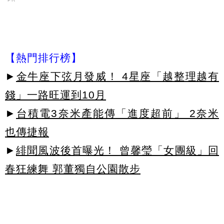
【熱門排行榜】
►
金牛座下弦月發威！ 4星座「越整理越有
錢」一路旺運到10月
►
台積電3奈米產能傳「進度超前」 2奈米
也傳捷報
►
緋聞風波後首曝光！ 曾馨瑩「女團級」回
春狂練舞 郭董獨自公園散步