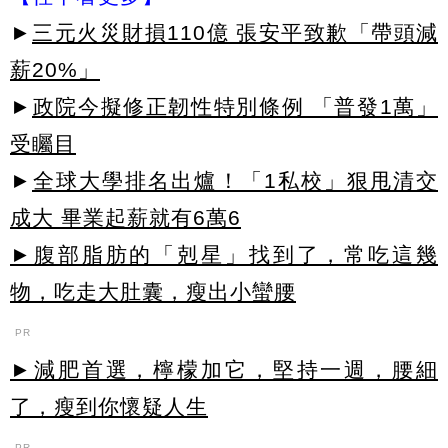
►
三元火災財損110億 張安平致歉「帶頭減
薪20%」
►
政院今擬修正韌性特別條例 「普發1萬」
受矚目
►
全球大學排名出爐！「1私校」狠甩清交
成大 畢業起薪就有6萬6
►腹部脂肪的「剋星」找到了，常吃這幾
物，吃走大肚囊，瘦出小蠻腰
PR
►減肥首選，檸檬加它，堅持一週，腰細
了，瘦到你懷疑人生
PR