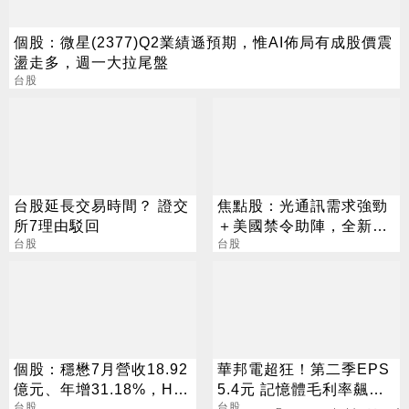
個股：微星(2377)Q2業績遜預期，惟AI佈局有成股價震
盪走多，週一大拉尾盤
台股
台股延長交易時間？ 證交
焦點股：光通訊需求強勁
所7理由駁回
＋美國禁令助陣，全新H2
台股
營運看俏，營收逐季攀升
台股
個股：穩懋7月營收18.92
華邦電超狂！第二季EPS
億元、年增31.18%，H2
5.4元 記憶體毛利率飆至
旺季到來，雙成長引擎啟
台股
70.3%
台股