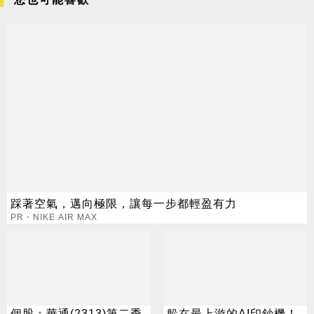
踩著空氣，邁向極限，讓每一步都輕盈有力
PR・NIKE AIR MAX
個股：華通(2313)第二季
躲在最上游的AI印鈔機！