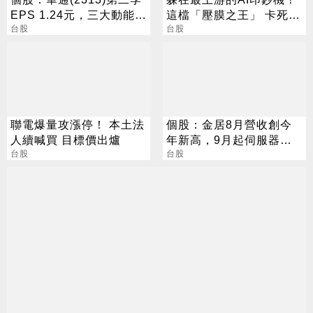
EPS 1.24元，三大動能加
這檔「壓膜之王」 卡死全
持，營運展望逐季向上
台股
球95%載板製程
台股
聯電爆量攻漲停！ 本土法
個股：金居8月營收創今
人續喊買 目標價出爐
年新高，9月起伺服器效
台股
益顯現，Q4雙率更可望大
台股
彈升