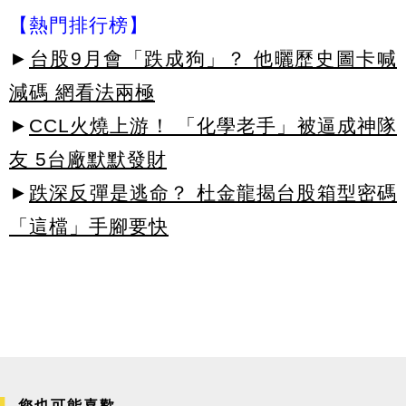
【熱門排行榜】
►
台股9月會「跌成狗」？ 他曬歷史圖卡喊
減碼 網看法兩極
►
CCL火燒上游！ 「化學老手」被逼成神隊
友 5台廠默默發財
►
跌深反彈是逃命？ 杜金龍揭台股箱型密碼
「這檔」手腳要快
您也可能喜歡