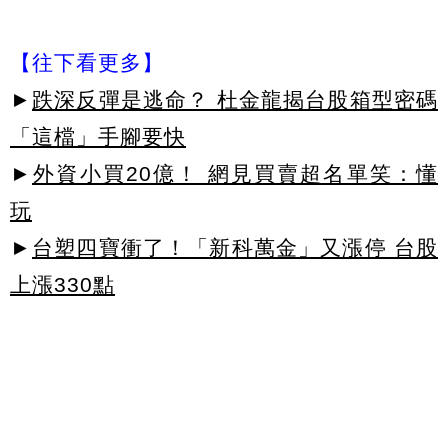
【往下看更多】
►
跌深反彈是逃命？ 杜金龍揭台股箱型密碼
「這檔」手腳要快
►
外資小買20億！ 網見買賣超名單笑：懂
玩
►
台塑四寶衝了！「新科萬金」又漲停 台股
上漲330點