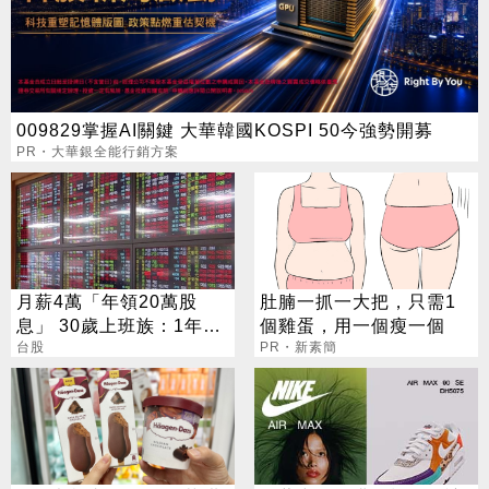
009829掌握AI關鍵 大華韓國KOSPI 50今強勢開募
PR・大華銀全能行銷方案
月薪4萬「年領20萬股
肚腩一抓一大把，只需1
息」 30歲上班族：1年只
個雞蛋，用一個瘦一個
在4個月買股
台股
PR・新素簡