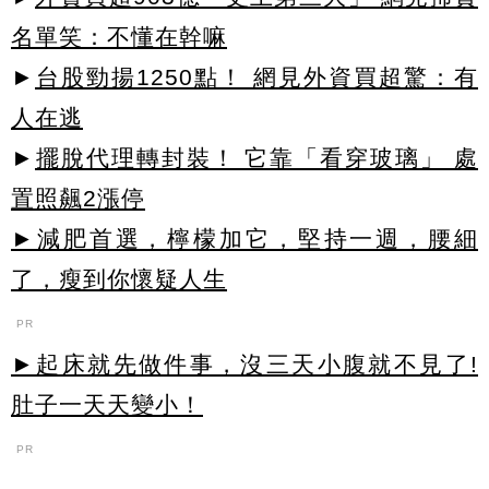
名單笑：不懂在幹嘛
►
台股勁揚1250點！ 網見外資買超驚：有
人在逃
►
擺脫代理轉封裝！ 它靠「看穿玻璃」 處
置照飆2漲停
►減肥首選，檸檬加它，堅持一週，腰細
了，瘦到你懷疑人生
PR
►起床就先做件事，沒三天小腹就不見了!
肚子一天天變小！
PR