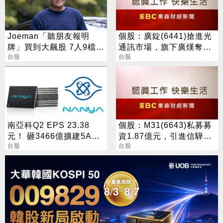
Joeman「聽朋友報明
個股：廣錠(6441)搶進光
牌」買到大飆股 7人9檔股
通訊市場，旗下廣熯奪美
票實測結果曝
台股
系訂單，股價連噴漲停
台股
南亞科Q2 EPS 23.38
個股：M31(6643)私募募
元！ 砸3466億擴建5A新
資1.87億元，引進信驊為
廠 今年資本支出增至697
台股
策略性投資人
台股
億