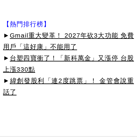
【熱門排行榜】
►
Gmail重大變革！ 2027年砍3大功能 免費
用戶「這好康」不能用了
►
台塑四寶衝了！「新科萬金」又漲停 台股
上漲330點
►
緯創發股利「連2度跳票」！ 金管會說重
話了