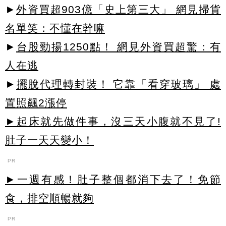
►
外資買超903億「史上第三大」 網見掃貨
名單笑：不懂在幹嘛
►
台股勁揚1250點！ 網見外資買超驚：有
人在逃
►
擺脫代理轉封裝！ 它靠「看穿玻璃」 處
置照飆2漲停
►起床就先做件事，沒三天小腹就不見了!
肚子一天天變小！
PR
►一週有感！肚子整個都消下去了！免節
食，排空順暢就夠
PR