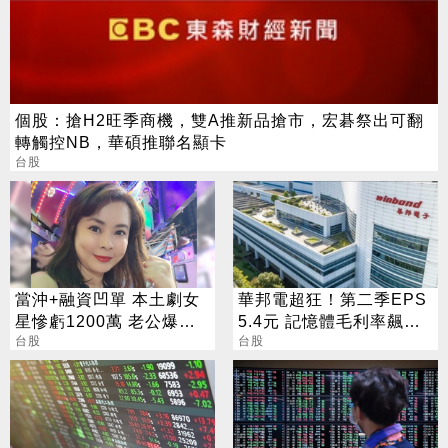
個股：搶H2旺季商機，雙A推新品搶市，宏碁祭出可翻
轉觸控NB，華碩推聯名顯卡
台股
當沖+融資凹單 本土劇女
華邦電超狂！第二季EPS
星慘虧1200萬 老公爆
5.4元 記憶體毛利率飆至
氣：妳快把家毀了
台股
70.3%
台股