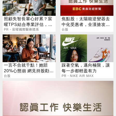
照顧失智長輩心好累？宸
焦點股：太陽能逆變器去
曜TPS結合專業評估，改
中化受惠者，全漢搶攻AI
善生活品質
PR・宸曜國際醫療體系
電源領域商機，股價觸及
台股
漲停
一言不合就千點！她賠
踩著空氣，邁向極限，讓
20%心態崩 網見持股勸：
每一步都輕盈有力
一股不賣奇蹟自來
台股
PR・NIKE AIR MAX