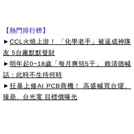
【熱門排行榜】
►
CCL火燒上游！ 「化學老手」被逼成神隊
友 5台廠默默發財
►
明年起0~18歲「每月爽領5千」 賴清德喊
話：此時不生待何時
►
狂暴上修AI PCB商機！ 高盛喊買台燿、
臻鼎、台光電 目標價曝光