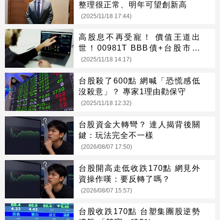
整理很正常、明年可望創新高
(2025/11/18 17:44)
高股息不再受寵！ 價值王道出
世！00981T BBB債+台股市值
績效更勝高股息
(2025/11/18 14:17)
台股殺了600點 網喊「恐慌感低
沒殺意」？ 專家1理由勸保守
(2025/11/18 12:32)
台股資金大轉彎？ 達人揭背後關
鍵：玩法完全不一樣
(2026/08/07 17:50)
台股開高走低收跌170點 網見外
資操作嘆：要反轉了嗎？
(2026/08/07 15:57)
台股收跌170點 台塑集團股逆勢