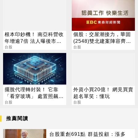
根本印鈔機！ 南亞科營收
個股：交屋潮接力，華固
年增逾7倍 法人曝後市觀
(2548)雙北建案陣容齊
察4指標
台股
發，下半年營運攀高峰
台股
擺脫代理轉封裝！ 它靠
外資小買20億！ 網見買賣
「看穿玻璃」 處置照飆2
超名單笑：懂玩
漲停
台股
台股
推薦閱讀
台股重創691點 群益投顧：漲多