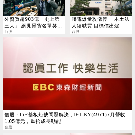
外資買超903億「史上第
聯電爆量攻漲停！ 本土法
三大」 網見掃貨名單笑：
人續喊買 目標價出爐
不懂在幹嘛
台股
台股
個股：InP基板短缺問題解決，IET-KY(4971)7月營收
1.05億元，重拾成長動能
台股