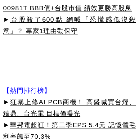
00981T BBB債+台股市值 績效更勝高股息
►
台股殺了600點 網喊「恐慌感低沒殺
意」？ 專家1理由勸保守
【熱門排行榜】
►
狂暴上修AI PCB商機！ 高盛喊買台燿、
臻鼎、台光電 目標價曝光
►
華邦電超狂！第二季EPS 5.4元 記憶體毛
利率飆至70.3%