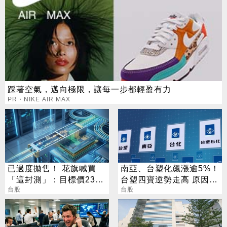
踩著空氣，邁向極限，讓每一步都輕盈有力
PR・NIKE AIR MAX
已過度拋售！ 花旗喊買
南亞、台塑化飆漲逾5%！
「這封測」：目標價230
台塑四寶逆勢走高 原因找
元
台股
到了
台股