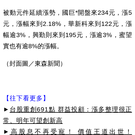
被動元件延續漲勢，國巨*開盤來234元，漲5
元，漲幅來到2.18%，華新科來到122元，漲
幅逾3%，興勤則來到195元，漲逾3%，蜜望
實也有逾8%的漲幅。
（封面圖／東森新聞）
【往下看更多】
►
台股重創691點 群益投顧：漲多整理很正
常、明年可望創新高
►
高股息不再受寵！ 價值王道出世！