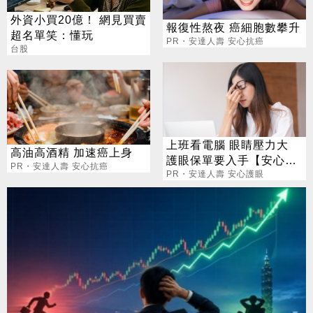
外資小買20億！ 網見買賣
報復性熬夜 癌細胞數攀升
超名單笑：懂玩
PR・安達人壽 安心抗癌
台股
上班看電腦 眼睛壓力大
高油高酒精 加速癌上身
護眼保單要入手【安心護
PR・安達人壽 安心抗癌
眼定期眼睛險】
PR・安達人壽 安心護眼