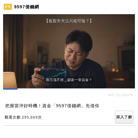
9597借錢網
PR
ads by popIn
把握當沖好時機！資金「9597借錢網」先借你
深入了解
觀看次數 295,669次