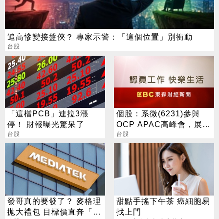
追高慘變接盤俠？ 專家示警：「這個位置」別衝動
台股
「這檔PCB」連拉3漲
個股：系微(6231)參與
停！ 財報曝光驚呆了
OCP APAC高峰會，展示
台股
OpenBMC中AI機櫃遙測
台股
與安全防護
發哥真的要發了？ 麥格理
甜點手搖下午茶 癌細胞易
拋大禮包 目標價直奔「1
找上門