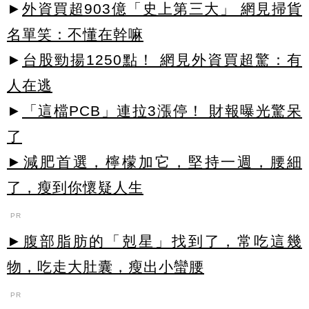
►
外資買超903億「史上第三大」 網見掃貨
名單笑：不懂在幹嘛
►
台股勁揚1250點！ 網見外資買超驚：有
人在逃
►
「這檔PCB」連拉3漲停！ 財報曝光驚呆
了
►減肥首選，檸檬加它，堅持一週，腰細
了，瘦到你懷疑人生
PR
►腹部脂肪的「剋星」找到了，常吃這幾
物，吃走大肚囊，瘦出小蠻腰
PR