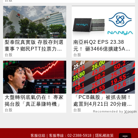
梨泰院真實版 存股存到選
南亞科Q2 EPS 23.38
董事？鄉民PTT拉票力戰
元！ 砸3466億擴建5A新
公司派
台股
廠 今年資本支出增至697
台股
億
大盤轉弱底氣仍在！ 專家
「PCB飆股」被抓去關！
揭台股「真正暴賺時機」
處置到4月21日 20分鐘搓
台股
合一次
台股
Recommended by
客服信箱
｜客服專線：02-2388-5918｜
隱私權政策