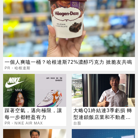
一個人爽嗑一桶？哈根達斯72%濃醇巧克力 掀脆友共鳴
PR・哈根達斯
踩著空氣，邁向極限，讓
大略Q1終結連3季虧損 轉
每一步都輕盈有力
型連鎖飯店業和不動產管
PR・NIKE AIR MAX
理
台股