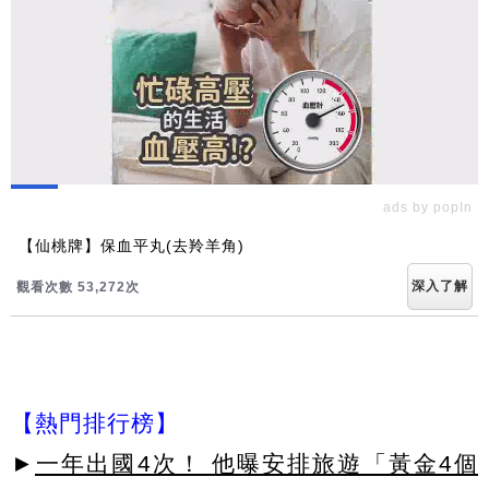
ads by popIn
【仙桃牌】保血平丸(去羚羊角)
深入了解
觀看次數 53,274次
【熱門排行榜】
►
一年出國4次！ 他曝安排旅遊「黃金4個