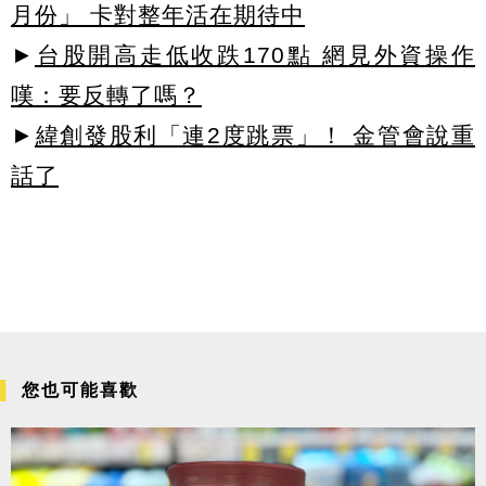
月份」 卡對整年活在期待中
►
台股開高走低收跌170點 網見外資操作
嘆：要反轉了嗎？
►
緯創發股利「連2度跳票」！ 金管會說重
話了
您也可能喜歡