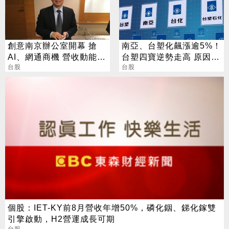
創意南京辦公室開幕 搶
南亞、台塑化飆漲逾5%！
AI、網通商機 營收動能看
台塑四寶逆勢走高 原因找
增
台股
到了
台股
個股：IET-KY前8月營收年增50%，磷化銦、銻化鎵雙
引擎啟動，H2營運成長可期
台股