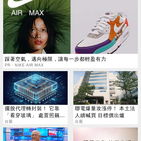
踩著空氣，邁向極限，讓每一步都輕盈有力
PR・NIKE AIR MAX
擺脫代理轉封裝！ 它靠
聯電爆量攻漲停！ 本土法
「看穿玻璃」 處置照飆2
人續喊買 目標價出爐
漲停
台股
台股