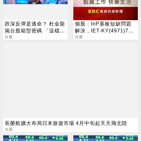
跌深反彈是逃命？ 杜金龍
個股：InP基板短缺問題
揭台股箱型密碼 「這檔」
解決，IET-KY(4971)7月
手腳要快
台股
營收1.05億元，重拾成長
台股
動能
長榮航擴大布局日本旅遊市場 4月中旬起天天飛北陸
台股