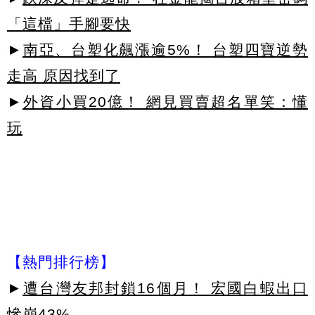
「這檔」手腳要快
►
南亞、台塑化飆漲逾5%！ 台塑四寶逆勢
走高 原因找到了
►
外資小買20億！ 網見買賣超名單笑：懂
玩
【熱門排行榜】
►
遭台灣友邦封鎖16個月！ 宏國白蝦出口
慘崩43%