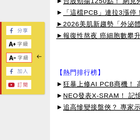
►
台股勁揚1250點！ 網
►
「這檔PCB」連拉3漲停
►2026美肌新趨勢「外泌體
►報復性熬夜 癌細胞數攀
【熱門排行榜】
►
狂暴上修AI PCB商機
►
NEO發表X-SRAM！
►
追高慘變接盤俠？ 專家