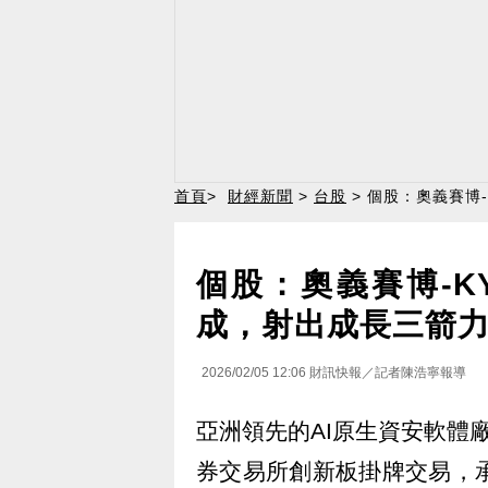
首頁
>
財經新聞
>
台股
> 個股：奧義賽博
個股：奧義賽博-
成，射出成長三箭
2026/02/05 12:06
財訊快報／記者陳浩寧報導
亞洲領先的AI原生資安軟體廠
券交易所創新板掛牌交易，