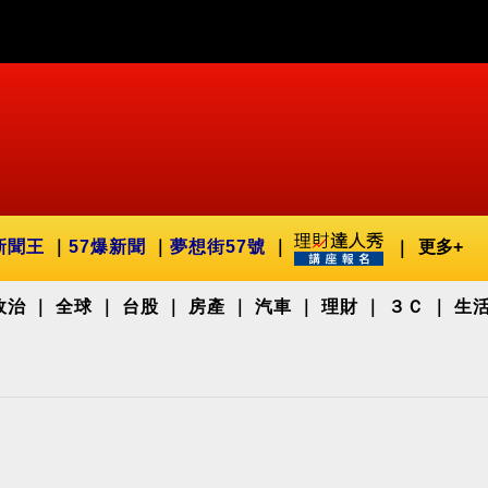
新聞王
57爆新聞
夢想街57號
更多+
政治
全球
台股
房產
汽車
理財
３Ｃ
生