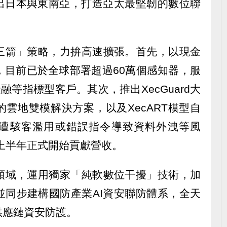
輸出日本與東南亞，打造亞太最堅韌的數位聯
三箭」策略，力拚高速擴張。首先，以現金
核心，目前已於全球部署超過60萬個感知器，服
融等指標型客戶。其次，推出XecGuard大
的雲地雙模解決方案，以及XecART模型自
I遭駭客濫用或錯誤指令導致資料外洩等風
年上半年正式開始貢獻營收。
領域，運用獨家「純軟數位干擾」技術，加
並同步建構國防產業AI資安聯防體系，全天
供應鏈資安防護。