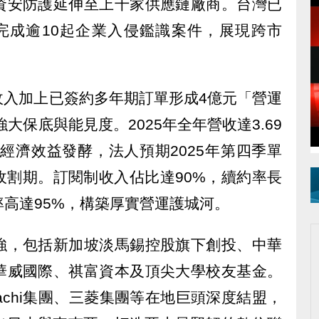
資安防護延伸至上千家供應鏈廠商。台灣已
完成逾10起企業入侵鑑識案件，展現跨市
收入加上已簽約多年期訂單形成4億元「營運
強大保底與能見度。2025年全年營收達3.69
模經濟效益發酵，法人預期2025年第四季單
收割期。訂閱制收入佔比達90%，續約率長
率高達95%，構築厚實營運護城河。
強，包括新加坡淡馬錫控股旗下創投、中華
華威國際、祺富資本及頂尖大學校友基金。
tachi集團、三菱集團等在地巨頭深度結盟，