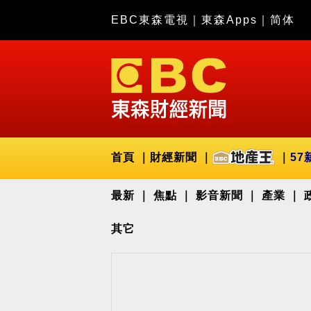
EBC東森電視
｜
東森Apps
｜
简体
首頁
財經新聞
57
最新
焦點
影音新聞
產業
其它