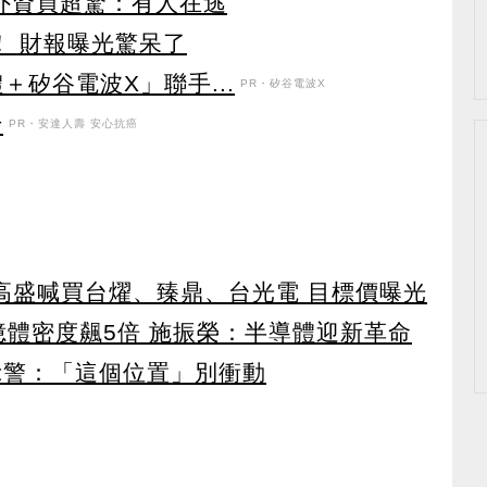
見外資買超驚：有人在逃
！ 財報曝光驚呆了
＋矽谷電波X」聯手...
PR・矽谷電波X
升
PR・安達人壽 安心抗癌
！ 高盛喊買台燿、臻鼎、台光電 目標價曝光
 記憶體密度飆5倍 施振榮：半導體迎新革命
示警：「這個位置」別衝動