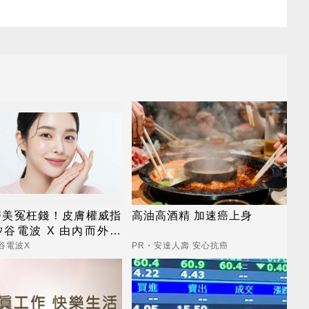
醫美冤枉錢！皮膚權威指
高油高酒精 加速癌上身
谷電波 X 由內而外養
齡好膚質
谷電波X
PR・安達人壽 安心抗癌