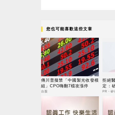
您也可能喜歡這些文章
傳川普擬禁「中國製光收發模
拒絕
組」CPO嗨翻7檔攻漲停
定：矽
出逆
台股
PR・矽