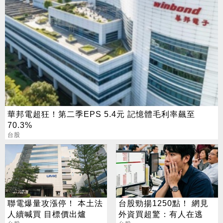
華邦電超狂！第二季EPS 5.4元 記憶體毛利率飆至
70.3%
台股
聯電爆量攻漲停！ 本土法
台股勁揚1250點！ 網見
人續喊買 目標價出爐
外資買超驚：有人在逃