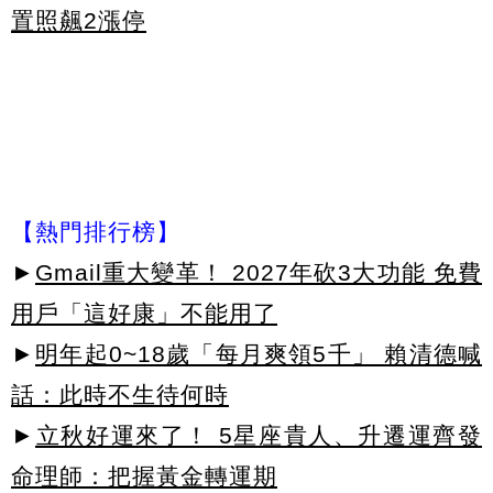
置照飆2漲停
【熱門排行榜】
►
Gmail重大變革！ 2027年砍3大功能 免費
用戶「這好康」不能用了
►
明年起0~18歲「每月爽領5千」 賴清德喊
話：此時不生待何時
►
立秋好運來了！ 5星座貴人、升遷運齊發
命理師：把握黃金轉運期