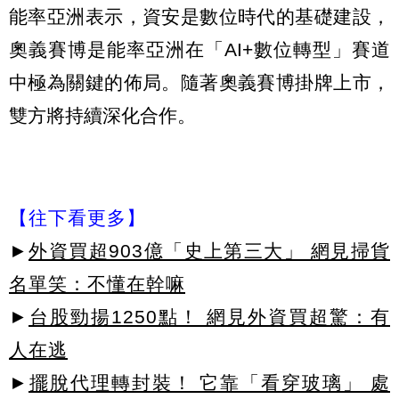
能率亞洲表示，資安是數位時代的基礎建設，
奧義賽博是能率亞洲在「AI+數位轉型」賽道
中極為關鍵的佈局。隨著奧義賽博掛牌上市，
雙方將持續深化合作。
【往下看更多】
►
外資買超903億「史上第三大」 網見掃貨
名單笑：不懂在幹嘛
►
台股勁揚1250點！ 網見外資買超驚：有
人在逃
►
擺脫代理轉封裝！ 它靠「看穿玻璃」 處