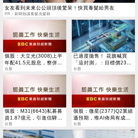
女友看到未來公公頭頂後驚呆！快買養髮給男友
PR・新聞熱議養髮洗髮精
個股：大立光(3008)上半
已過度拋售！ 花旗喊買
年配41.5元股息，整併大
「這封測」：目標價230
陽科技為100%子公司
台股
元
台股
個股：M31(6643)私募募
個股：微星(2377)Q2業績
資1.87億元，引進信驊為
遜預期，惟AI佈局有成股
策略性投資人
台股
價震盪走多，週一大拉尾
台股
盤