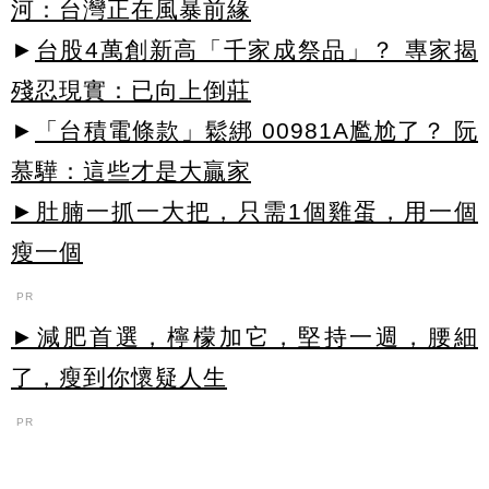
河：台灣正在風暴前緣
►
台股4萬創新高「千家成祭品」？ 專家揭
殘忍現實：已向上倒莊
►
「台積電條款」鬆綁 00981A尷尬了？ 阮
慕驊：這些才是大贏家
►肚腩一抓一大把，只需1個雞蛋，用一個
瘦一個
PR
►減肥首選，檸檬加它，堅持一週，腰細
了，瘦到你懷疑人生
PR