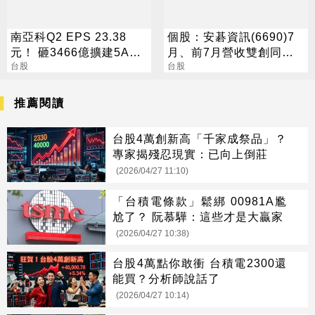
南亞科Q2 EPS 23.38
個股：安碁資訊(6690)7
元！ 砸3466億擴建5A新
月、前7月營收雙創同期
廠 今年資本支出增至697
台股
高點，本月再奪兩大資安
台股
億
專案
推薦閱讀
台股4萬創新高「千家成祭品」？
專家揭殘忍現實：已向上倒莊
(2026/04/27 11:10)
「台積電條款」鬆綁 00981A尷
尬了？ 阮慕驊：這些才是大贏家
(2026/04/27 10:38)
台股4萬點你敢衝 台積電2300還
能買？分析師說話了
(2026/04/27 10:14)