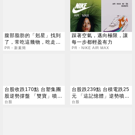
腹部脂肪的「剋星」找到
踩著空氣，邁向極限，讓
了，常吃這幾物，吃走大
每一步都輕盈有力
肚囊，瘦出小蠻腰
PR・新素簡
PR・NIKE AIR MAX
台股收跌170點 台塑集團
台股跌239點 台積電跌25
股逆勢撐盤 「雙寶」噴
元 「這記憶體」逆勢噴
5%
台股
5%
台股