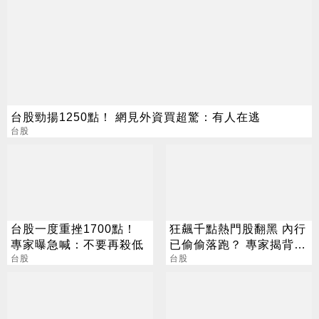
台股勁揚1250點！ 網見外資買超驚：有人在逃
台股
台股一度重挫1700點！
狂飆千點熱門股翻黑 內行
專家曝急喊：不要再殺低
已偷偷落跑？ 專家揭背後
台股
警訊
台股