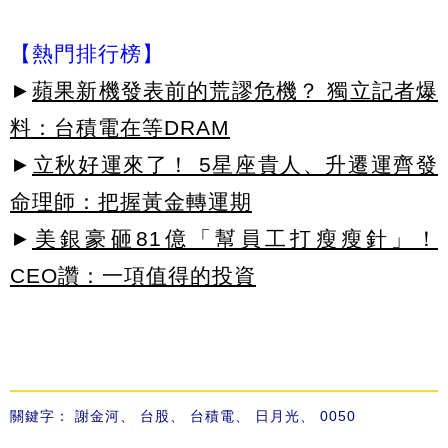
【熱門排行榜】
►
蘋果新機發表前的荒謬危機？ 獨立記者爆
料：台積電在等DRAM
►
立秋好運來了！ 5星座貴人、升遷運齊發
命理師：把握黃金轉運期
►
美銀豪砸81億「幫員工打瘦瘦針」！
CEO讚：一項值得的投資
關鍵字：
謝金河
、
台股
、
台積電
、
日月光
、
0050