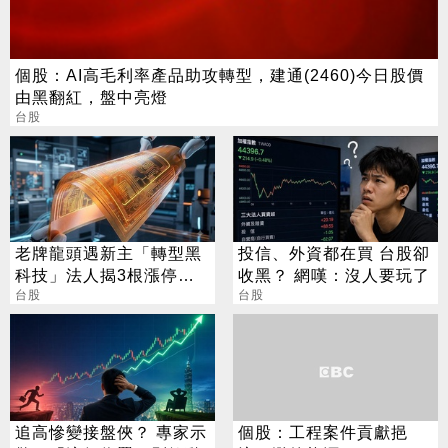
個股：AI高毛利率產品助攻轉型，建通(2460)今日股價
由黑翻紅，盤中亮燈
台股
老牌龍頭遇新主「轉型黑
投信、外資都在買 台股卻
科技」法人揭3根漲停背
收黑？ 網嘆：沒人要玩了
後秘辛
台股
台股
追高慘變接盤俠？ 專家示
個股：工程案件貢獻挹