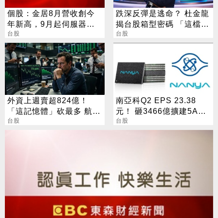
個股：金居8月營收創今
跌深反彈是逃命？ 杜金龍
年新高，9月起伺服器效
揭台股箱型密碼 「這檔」
益顯現，Q4雙率更可望大
台股
手腳要快
台股
彈升
外資上週賣超824億！
南亞科Q2 EPS 23.38
「這記憶體」砍最多 航空
元！ 砸3466億擴建5A新
雙雄成最強避風港
台股
廠 今年資本支出增至697
台股
億