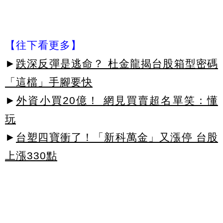
【往下看更多】
►
跌深反彈是逃命？ 杜金龍揭台股箱型密碼
「這檔」手腳要快
►
外資小買20億！ 網見買賣超名單笑：懂
玩
►
台塑四寶衝了！「新科萬金」又漲停 台股
上漲330點