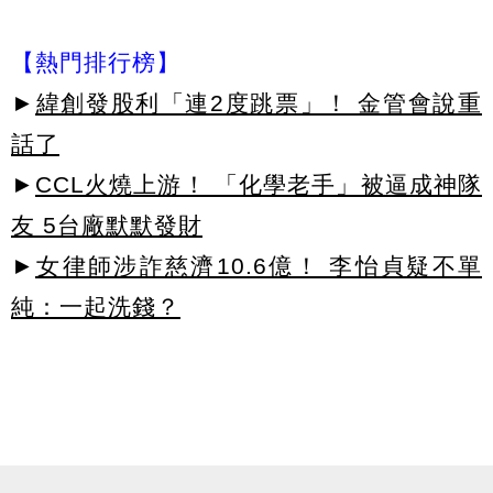
【熱門排行榜】
►
緯創發股利「連2度跳票」！ 金管會說重
話了
►
CCL火燒上游！ 「化學老手」被逼成神隊
友 5台廠默默發財
►
女律師涉詐慈濟10.6億！ 李怡貞疑不單
純：一起洗錢？