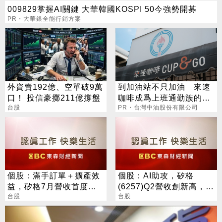
009829掌握AI關鍵 大華韓國KOSPI 50今強勢開募
PR・大華銀全能行銷方案
外資賣192億、空單破9萬
到加油站不只加油 來速
口！ 投信豪擲211億撐盤
咖啡成爲上班通勤族的新
台股
選擇
PR・台灣中油股份有限公司
個股：滿手訂單＋擴產效
個股：AI助攻，矽格
益，矽格7月營收首度站
(6257)Q2營收創新高，新
上20億元創高，後續會更
台股
廠到位，後續有望更好
台股
好