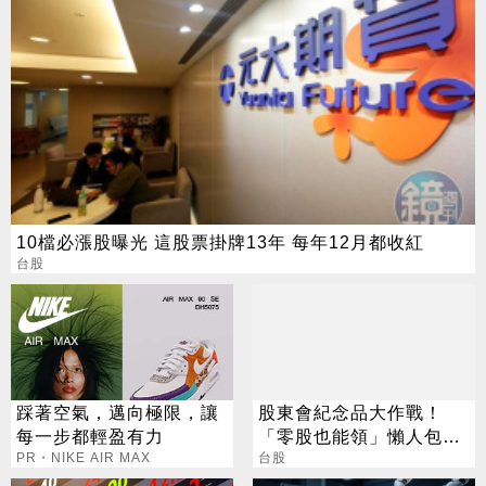
10檔必漲股曝光 這股票掛牌13年 每年12月都收紅
台股
踩著空氣，邁向極限，讓
股東會紀念品大作戰！
每一步都輕盈有力
「零股也能領」懶人包曝
PR・NIKE AIR MAX
這家最吸睛
台股