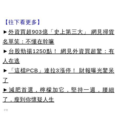
【往下看更多】
►
外資買超903億「史上第三大」 網見掃貨
名單笑：不懂在幹嘛
►
台股勁揚1250點！ 網見外資買超驚：有
人在逃
►
「這檔PCB」連拉3漲停！ 財報曝光驚呆
了
►減肥首選，檸檬加它，堅持一週，腰細
了，瘦到你懷疑人生
PR