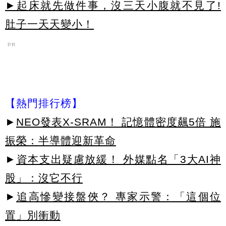
►起床就先做件事，沒三天小腹就不見了!
肚子一天天變小！
PR
【熱門排行榜】
►
NEO發表X-SRAM！ 記憶體密度飆5倍 施
振榮：半導體迎新革命
►
資本支出疑慮放緩！ 外媒點名「3大AI神
股」：沒它不行
►
追高慘變接盤俠？ 專家示警：「這個位
置」別衝動