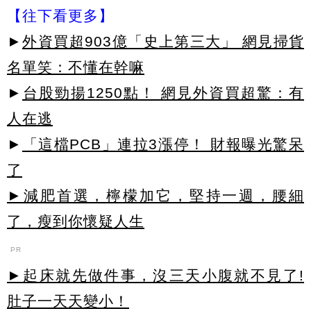
【往下看更多】
►
外資買超903億「史上第三大」 網見掃貨
名單笑：不懂在幹嘛
►
台股勁揚1250點！ 網見外資買超驚：有
人在逃
►
「這檔PCB」連拉3漲停！ 財報曝光驚呆
了
►減肥首選，檸檬加它，堅持一週，腰細
了，瘦到你懷疑人生
PR
►起床就先做件事，沒三天小腹就不見了!
肚子一天天變小！