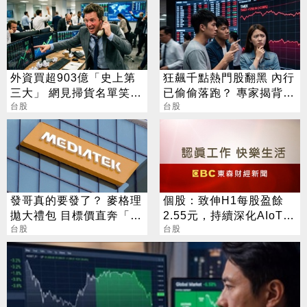
外資買超903億「史上第
狂飆千點熱門股翻黑 內行
三大」 網見掃貨名單笑：
已偷偷落跑？ 專家揭背後
不懂在幹嘛
台股
警訊
台股
發哥真的要發了？ 麥格理
個股：致伸H1每股盈餘
拋大禮包 目標價直奔「1
2.55元，持續深化AIoT、
萬塊」
台股
AI智慧監控、機器人與車
台股
用佈局