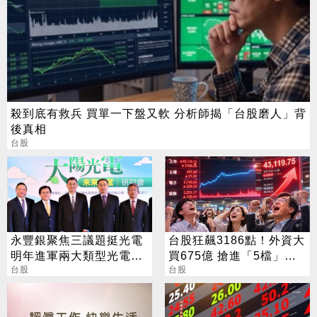
殺到底有救兵 買單一下盤又軟 分析師揭「台股磨人」背
後真相
台股
永豐銀聚焦三議題挺光電
台股狂飆3186點！外資大
明年進軍兩大類型光電設
買675億 搶進「5檔」
置
台股
ETF
台股