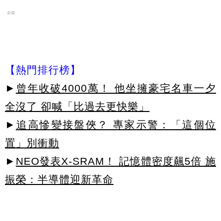
PR
【熱門排行榜】
►
曾年收破4000萬！ 他坐擁豪宅名車一夕
全沒了 卻喊「比過去更快樂」
►
追高慘變接盤俠？ 專家示警：「這個位
置」別衝動
►
NEO發表X-SRAM！ 記憶體密度飆5倍 施
振榮：半導體迎新革命