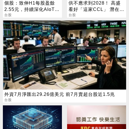
個股：致伸H1每股盈餘
供不應求到2028！ 高盛
2.55元，持續深化AIoT、
看好「這家CCL」 潛在漲
AI智慧監控、機器人與車
台股
幅171%
台股
用佈局
外資7月淨匯出29.26億美元 前7月賣超台股近1.5兆
台股