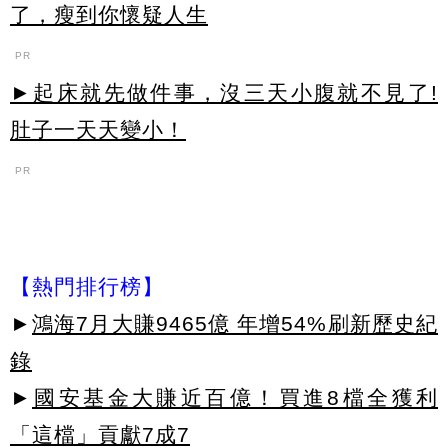
了，瘦到你懷疑人生
PR
►起床就先做件事，沒三天小腹就不見了!
肚子一天天變小！
PR
【熱門排行榜】
►
鴻海7月大賺9465億 年增54%刷新歷史紀
錄
►
國安基金大賺近百億！買進8檔全獲利
「這檔」貢獻7成7