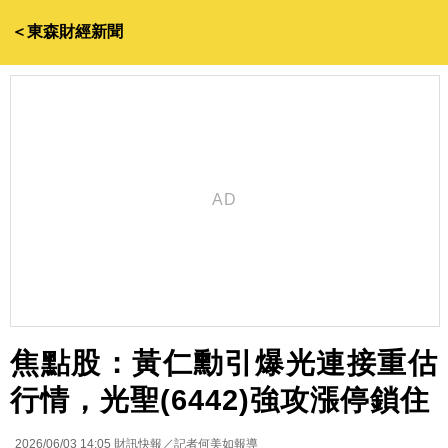
＜東森財經新聞
焦點股：黃仁勳引爆光連接重估
行情，光聖(6442)強攻漲停鎖住
2026/06/03 14:05
財訊快報／記者何美如報導