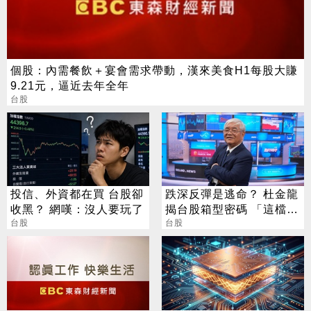
個股：內需餐飲＋宴會需求帶動，漢來美食H1每股大賺
9.21元，逼近去年全年
台股
投信、外資都在買 台股卻
跌深反彈是逃命？ 杜金龍
收黑？ 網嘆：沒人要玩了
揭台股箱型密碼 「這檔」
台股
手腳要快
台股