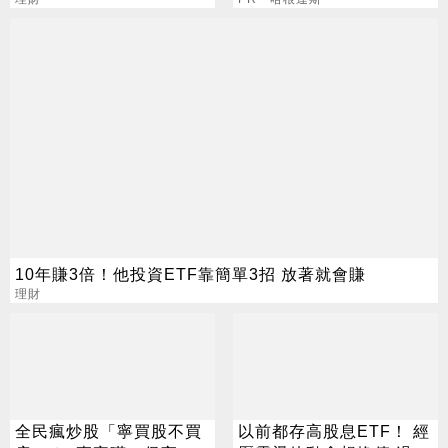
4心法
爆紅！
10年賺3倍！他投資ETF靠簡單3招 放著就會賺
理財
全民瘋炒股「寧買股不買
以前都存高股息ETF！ 經