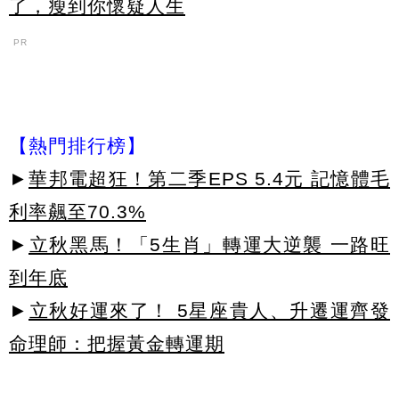
了，瘦到你懷疑人生
PR
【熱門排行榜】
►
華邦電超狂！第二季EPS 5.4元 記憶體毛
利率飆至70.3%
►
立秋黑馬！「5生肖」轉運大逆襲 一路旺
到年底
►
立秋好運來了！ 5星座貴人、升遷運齊發
命理師：把握黃金轉運期