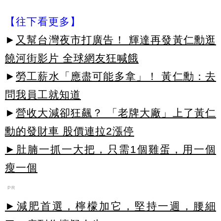
【往下看更多】
►
又幫台灣夜市打廣告！ 輝達再發黃仁勳逛
饒河街影片 全球網友狂喊餓
►
勞工薪水「應盡可能多拿」！ 黃仁勳：去
問我員工就知道
►
營收大減卻狂飆？ 「老牌大廠」上了黃仁
勳的發財車 股價連拉2漲停
►肚腩一抓一大把，只需1個雞蛋，用一個
瘦一個
PR
►減肥首選，檸檬加它，堅持一週，腰細