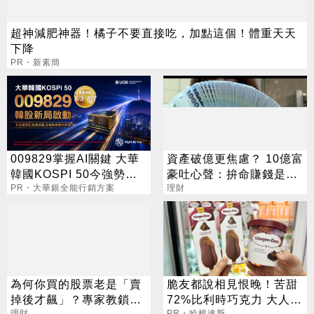
超神減肥神器！橘子不要直接吃，加點這個！體重天天
下降
PR・新素簡
009829掌握AI關鍵 大華
資產破億更焦慮？ 10億富
韓國KOSPI 50今強勢開
豪吐心聲：拚命賺錢是在
募
PR・大華銀全能行銷方案
「超度自己」
理財
為何你買的股票老是「賣
脆友都說相見恨晚！苦甜
掉後才飆」？專家教鎖利
72%比利時巧克力 大人味
理財
PR・哈根達斯