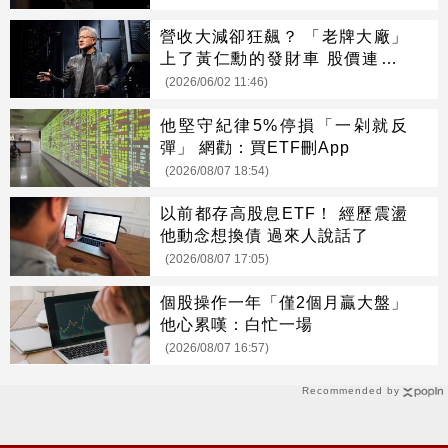
營收大減卻狂飆？ 「老牌大廠」
上了黃仁勳的發財車 股價連拉2
漲停
(2026/06/02 11:46)
他堅守紀律5%停損「一剁就反
彈」 網勸：買ETF刪App
(2026/08/07 18:54)
以前都存高股息ETF！ 經歷震盪
他動念想換債 過來人說話了
(2026/08/07 17:05)
個股操作一年「僅2個月贏大盤」
他心累嘆：白忙一場
(2026/08/07 16:57)
Recommended by