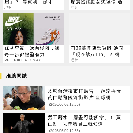
房」？ 專家嘆：保守已
歷震盪他動念想換債 過來
為成罪惡
理財
人說話了
理財
踩著空氣，邁向極限，讓
有30萬閒錢想買股 她問
每一步都輕盈有力
「現在該All in」？ 網推
PR・NIKE AIR MAX
這檔：明年換新家
理財
推薦閱讀
又幫台灣夜市打廣告！ 輝達再發
黃仁勳逛饒河街影片 全球網友狂
喊餓
(2026/06/02 12:59)
勞工薪水「應盡可能多拿」！ 黃
仁勳：去問我員工就知道
(2026/06/02 12:56)