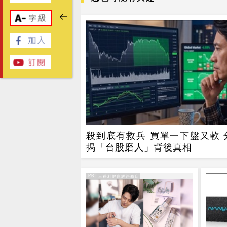
殺到底有救兵 買單一下盤又軟 
揭「台股磨人」背後真相
PR
PR・三得利健康網路商店