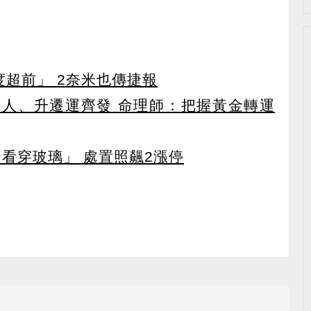
度超前」 2奈米也傳捷報
貴人、升遷運齊發 命理師：把握黃金轉運
看穿玻璃」 處置照飆2漲停