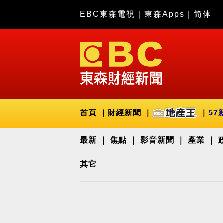
EBC東森電視
｜
東森Apps
｜
简体
首頁
財經新聞
57
最新
焦點
影音新聞
產業
其它