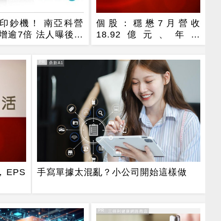
印鈔機！ 南亞科營
個股：穩懋7月營收
增逾7倍 法人曝後市
18.92億元、年增
4指標
31.18%，H2旺季到來，
雙成長引擎啟動
PR
PR・鼎新A1
，EPS
手寫單據太混亂？小公司開始這樣做
PR
PR・三得利健康網路商店