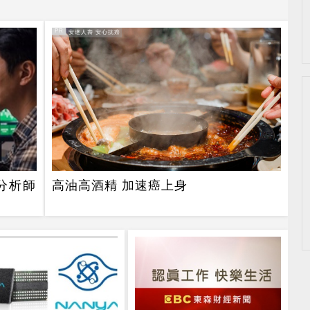
PR
PR・安達人壽 安心抗癌
分析師
高油高酒精 加速癌上身