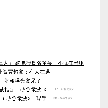
第三大」 網見掃貨名單笑：不懂在幹嘛
見外資買超驚：有人在逃
！ 財報曝光驚呆了
定：矽谷電波 X ...
PR・矽谷電波X
＋矽谷電波X」聯手...
PR・矽谷電波X