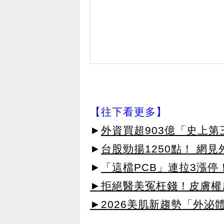
【往下看更多】
►
外資買超903億「史上
►
台股勁揚1250點！ 網
►
「這檔PCB」連拉3漲停
►拒絕醫美冤枉錢！皮膚權威指
►2026美肌新趨勢「外泌體