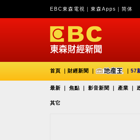
EBC東森電視
｜
東森Apps
｜
简体
首頁
財經新聞
57
最新
焦點
影音新聞
產業
其它