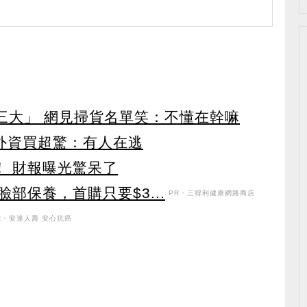
第三大」 網見掃貨名單笑：不懂在幹嘛
見外資買超驚：有人在逃
！ 財報曝光驚呆了
部保養，首購只要$3...
PR・三得利健康網路商店
R・安達人壽 安心抗癌