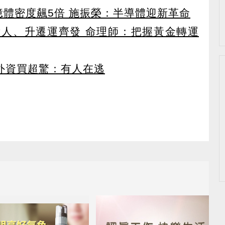
 記憶體密度飆5倍 施振榮：半導體迎新革命
貴人、升遷運齊發 命理師：把握黃金轉運
見外資買超驚：有人在逃