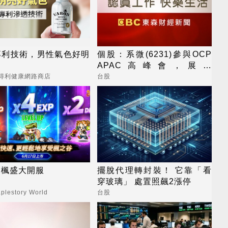
專利技術，男性氣色好明
個股：系微(6231)參與OCP
APAC高峰會，展示
OpenBMC中AI機櫃遙測與安
三得利健康網路商店
台股
全防護
之楓盛大開服
擺脫代理轉封裝！ 它靠「看
穿玻璃」 處置照飆2漲停
lestory World
台股