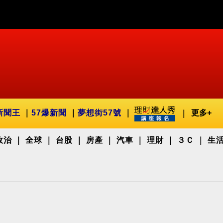
新聞王
57爆新聞
夢想街57號
更多+
政治
全球
台股
房產
汽車
理財
３Ｃ
生