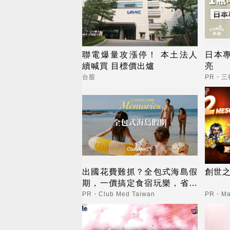
聯電爆量攻漲停！ 本土法人
日本
續喊買 目標價出爐
亮
台股
PR・
出國花費難抓？全包式海島假
創世
期，一價搞定食宿玩樂，省錢
更省心！
PR・Club Med Taiwan
PR・Map