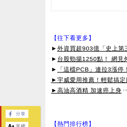
【往下看更多】
►
外資買超903億「史上
►
台股勁揚1250點！ 網
►
「這檔PCB」連拉3漲停
►宇威愛用推薦！輕鬆搞定臉
►高油高酒精 加速癌上身
P
【熱門排行榜】