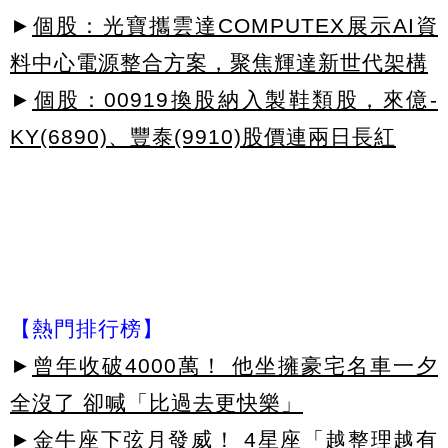
►
個股：光寶攜雲達COMPUTEX展示AI資
料中心電源整合方案，聚焦輝達新世代架構
►
個股：00919換股納入製鞋類股，來億-
KY(6890)、豐泰(9910)股價連兩日長紅
【熱門排行榜】
►
曾年收破4000萬！ 他坐擁豪宅名車一夕
全沒了 卻喊「比過去更快樂」
►
金牛座下弦月發威！ 4星座「越整理越有