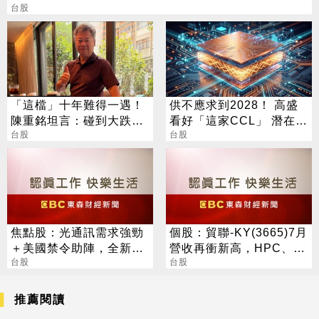
台股
「這檔」十年難得一遇！
供不應求到2028！ 高盛
陳重銘坦言：碰到大跌就
看好「這家CCL」 潛在漲
買進
台股
幅171%
台股
焦點股：光通訊需求強勁
個股：貿聯-KY(3665)7月
＋美國禁令助陣，全新H2
營收再衝新高，HPC、半
營運看俏，營收逐季攀升
台股
導體挹注長期成長動能
台股
推薦閱讀