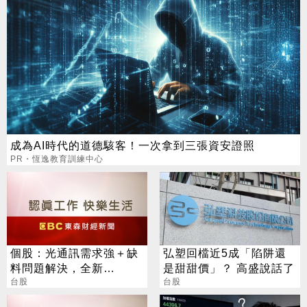
成為AI時代的道德駭客！一次拿到三張資安證照
PR・恆逸教育訓練中心
個股：光通訊需求強＋缺
弘塑回檔近5成「陷阱還
料問題解決，全新
是甜甜價」？ 高盛說話了
(2455)7月營收創高、重
台股
台股
拾成長動能