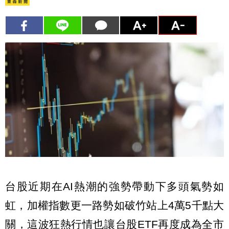
台股近期在AI熱潮的強勢帶動下多頭氣勢如
虹，加權指數更一路勢如破竹站上4萬5千點大
關，這波狂熱行情也讓台股ETF再度成為全市