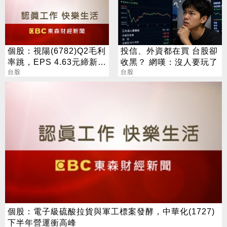
個股：視陽(6782)Q2毛利
投信、外資都在買 台股卻
率跳，EPS 4.63元締新
收黑？ 網嘆：沒人要玩了
猷，本季營運續看旺
台股
台股
個股：電子級硫酸拉貨與軍工標案發酵，中華化(1727)
下半年營運衝高峰