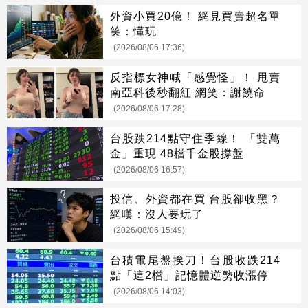
外資小買20億！ 網見買賣超名單
笑：懂玩
(2026/08/06 17:36)
反指標女神喊「感覺怪」！ 甩賣
南亞科後秒翻紅 網笑：謝饒命
(2026/08/06 17:28)
台股跌214點守住季線！ 「雙萬
金」重現 48檔千金股撐盤
(2026/08/06 16:57)
投信、外資都在買 台股卻收黑？
網嘆：沒人要玩了
(2026/08/06 15:49)
台積電尾盤挨刀！台股收跌214
點「這2檔」記憶體逆勢收漲停
(2026/08/06 14:03)