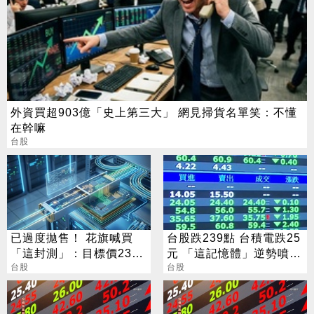
外資買超903億「史上第三大」 網見掃貨名單笑：不懂
在幹嘛
台股
已過度拋售！ 花旗喊買
台股跌239點 台積電跌25
「這封測」：目標價230
元 「這記憶體」逆勢噴
元
台股
5%
台股