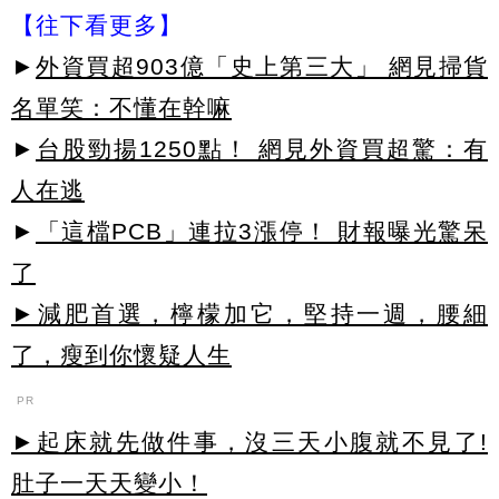
【往下看更多】
►
外資買超903億「史上第三大」 網見掃貨
名單笑：不懂在幹嘛
►
台股勁揚1250點！ 網見外資買超驚：有
人在逃
►
「這檔PCB」連拉3漲停！ 財報曝光驚呆
了
►減肥首選，檸檬加它，堅持一週，腰細
了，瘦到你懷疑人生
PR
►起床就先做件事，沒三天小腹就不見了!
肚子一天天變小！