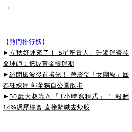
PR
【熱門排行榜】
►
立秋好運來了！ 5星座貴人、升遷運齊發
命理師：把握黃金轉運期
►
緋聞風波後首曝光！ 曾馨瑩「女團級」回
春狂練舞 郭董獨自公園散步
►
50歲大叔靠AI「1小時寫程式」！ 報酬
14%碾壓標普 直接辭職去炒股