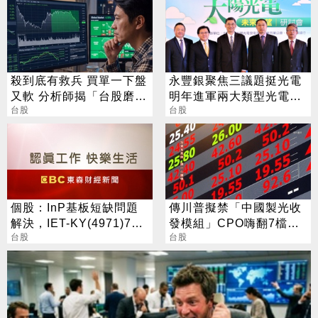
殺到底有救兵 買單一下盤
永豐銀聚焦三議題挺光電
又軟 分析師揭「台股磨
明年進軍兩大類型光電設
人」背後真相
台股
置
台股
個股：InP基板短缺問題
傳川普擬禁「中國製光收
解決，IET-KY(4971)7月
發模組」CPO嗨翻7檔攻
營收1.05億元，重拾成長
台股
漲停
台股
動能