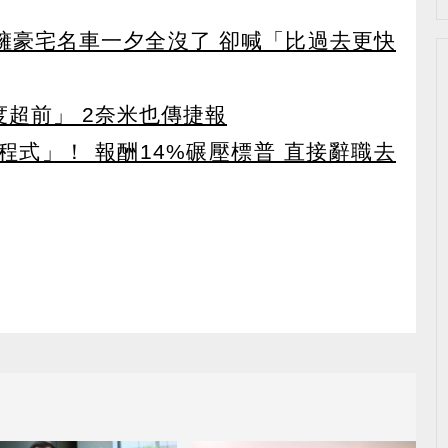
坐擁豪宅名車一夕全沒了 卻喊「比過去更快
度超前」 2奈米也傳捷報
寫程式」！ 報酬14%碾壓標普 直接辭職去