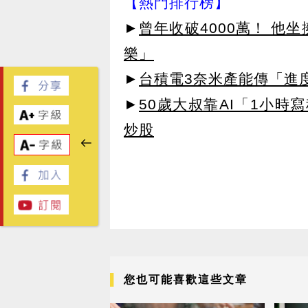
【熱門排行榜】
►
曾年收破4000萬！ 他
樂」
►
台積電3奈米產能傳「進
►
50歲大叔靠AI「1小時
炒股
您也可能喜歡這些文章