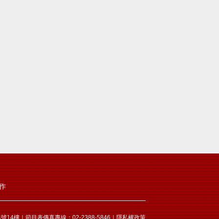
作
14樓｜節目表傳真專線：02-2388-5846｜
隱私權政策