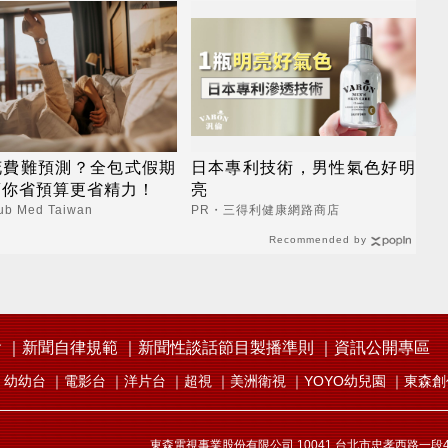
花費難預測？全包式假期
日本專利技術，男性氣色好明
幫你省預算更省精力！
亮
b Med Taiwan
PR・三得利健康網路商店
Recommended by
會
新聞自律規範
新聞性談話節目製播準則
資訊公開專區
幼幼台
電影台
洋片台
超視
美洲衛視
YOYO幼兒園
東森創
東森電視事業股份有限公司 10041 台北市忠孝西路一段4號