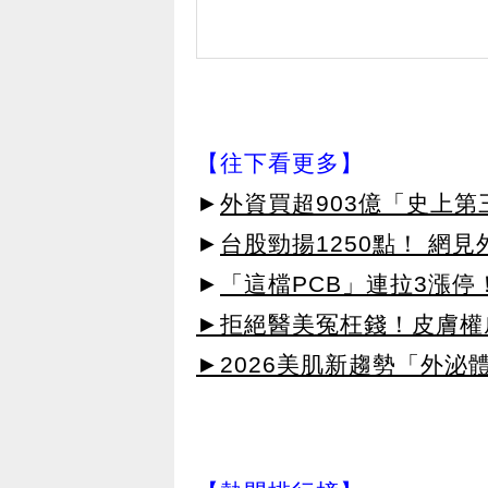
【往下看更多】
►
外資買超903億「史上
►
台股勁揚1250點！ 網
►
「這檔PCB」連拉3漲停
►拒絕醫美冤枉錢！皮膚權威指
►2026美肌新趨勢「外泌體