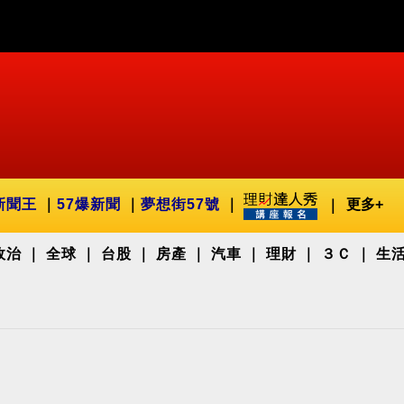
新聞王
57爆新聞
夢想街57號
更多+
政治
全球
台股
房產
汽車
理財
３Ｃ
生