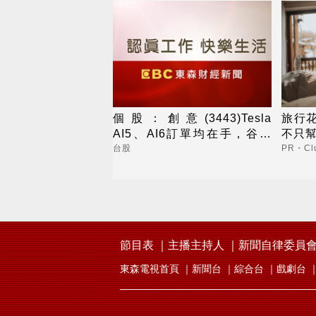
個股：創意(3443)Tesla
旅行
AI5、AI6訂單均在手，谷歌
不只
Axion2 CPU出貨有上修空間
台股
PR・Clu
節目表
主播主持人
新聞自律委員
東森電視首頁
新聞台
綜合台
戲劇台