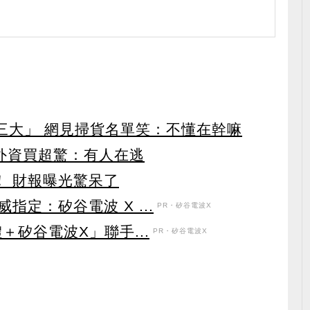
第三大」 網見掃貨名單笑：不懂在幹嘛
見外資買超驚：有人在逃
！ 財報曝光驚呆了
定：矽谷電波 X ...
PR・矽谷電波X
＋矽谷電波X」聯手...
PR・矽谷電波X