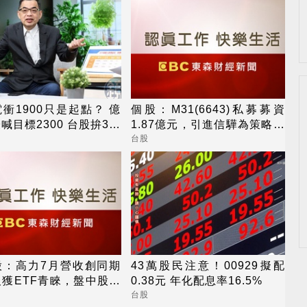
衝1900只是起點？ 億
個股：M31(6643)私募募資
喊目標2300 台股拚3萬
1.87億元，引進信驊為策略性
投資人
台股
股：高力7月營收創同期
43萬股民注意！00929擬配
獲ETF青睞，盤中股價
0.38元 年化配息率16.5%
突破半年線壓力
台股