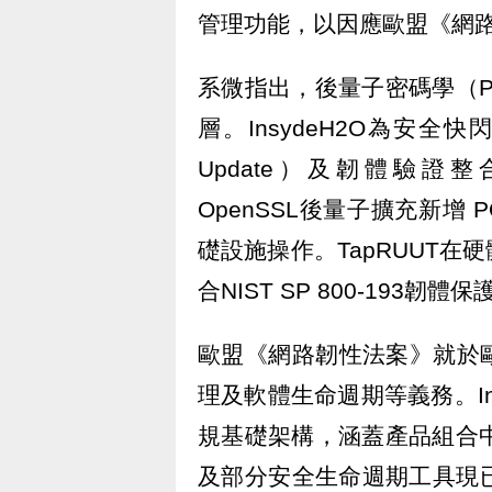
管理功能，以因應歐盟《網路
系微指出，後量子密碼學（
層。InsydeH2O為安全快閃（
Update）及韌體驗證整合M
OpenSSL後量子擴充新增
礎設施操作。TapRUUT
合NIST SP 800-193
歐盟《網路韌性法案》就於
理及軟體生命週期等義務。Ins
規基礎架構，涵蓋產品組合
及部分安全生命週期工具現