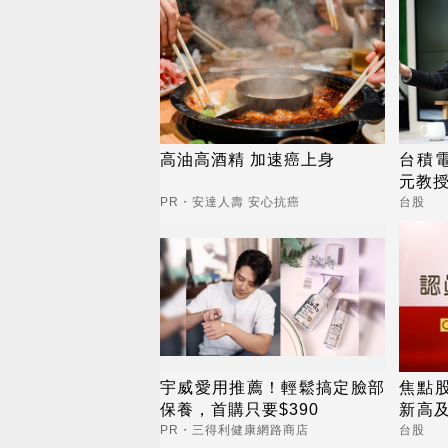
高油高酒精 加速癌上身
台積電
元教授
7
PR・安達人壽 安心抗癌
台股
宇威愛用推薦！輕鬆搞定臉部
焦點
保養，首購只要$390
新高及
亮燈
PR・三得利健康網路商店
台股