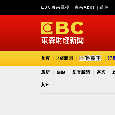
EBC東森電視
｜
東森Apps
｜
简体
首頁
財經新聞
57
最新
焦點
影音新聞
產業
其它