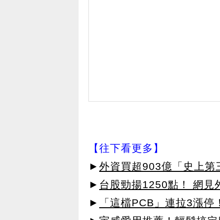
【往下看更多】
►
外資買超903億「史上
►
台股勁揚1250點！ 網
►
「這檔PCB」連拉3漲停