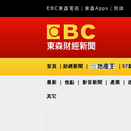
EBC東森電視
｜
東森Apps
｜
简体
首頁
財經新聞
57
最新
焦點
影音新聞
產業
其它