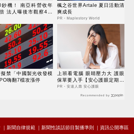
印鈔機！ 南亞科營收年
楓之谷世界Artale 夏日活動清
倍 法人曝後市觀察4指
爽成長
PR・Maplestory World
普擬禁「中國製光收發模
上班看電腦 眼睛壓力大 護眼
PO嗨翻7檔攻漲停
保單要入手【安心護眼定期眼
睛險】
PR・安達人壽 安心護眼
Recommended by
會
新聞自律規範
新聞性談話節目製播準則
資訊公開專區