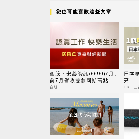
您也可能喜歡這些文章
個股：安碁資訊(6690)7月、
日本
前7月營收雙創同期高點，本
亮
月再奪兩大資安專案
台股
PR・