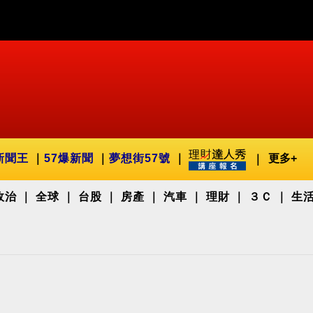
新聞王
57爆新聞
夢想街57號
更多+
政治
全球
台股
房產
汽車
理財
３Ｃ
生