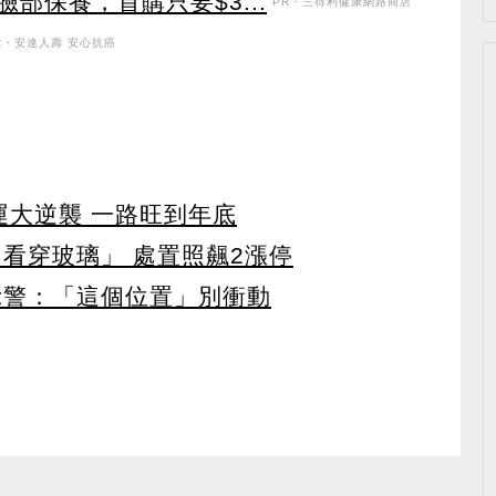
部保養，首購只要$3...
PR・三得利健康網路商店
R・安達人壽 安心抗癌
運大逆襲 一路旺到年底
看穿玻璃」 處置照飆2漲停
示警：「這個位置」別衝動