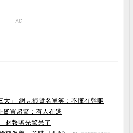
第三大」 網見掃貨名單笑：不懂在幹嘛
見外資買超驚：有人在逃
！ 財報曝光驚呆了