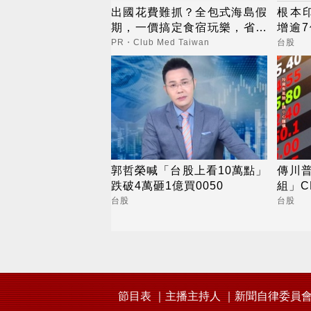
出國花費難抓？全包式海島假
根本
期，一價搞定食宿玩樂，省錢
增逾7
更省心！
標
PR・Club Med Taiwan
台股
郭哲榮喊「台股上看10萬點」
傳川
跌破4萬砸1億買0050
組」C
台股
台股
節目表
主播主持人
新聞自律委員