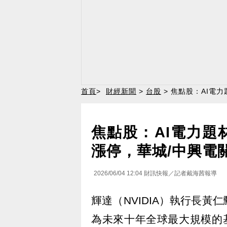
首頁
>
財經新聞
>
台股
> 焦點股：AI電
焦點股：AI電力題
漲停，華城/中興電
2026/06/04 12:04
財訊快報／記者戴海茜報導
輝達（NVIDIA）執行長黃仁勳
為未來十年全球最大規模的基