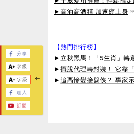
►宇威愛用推薦！輕鬆搞定臉
►高油高酒精 加速癌上身
P
【熱門排行榜】
►
立秋黑馬！「5生肖」轉
►
擺脫代理轉封裝！ 它靠「
►
追高慘變接盤俠？ 專家