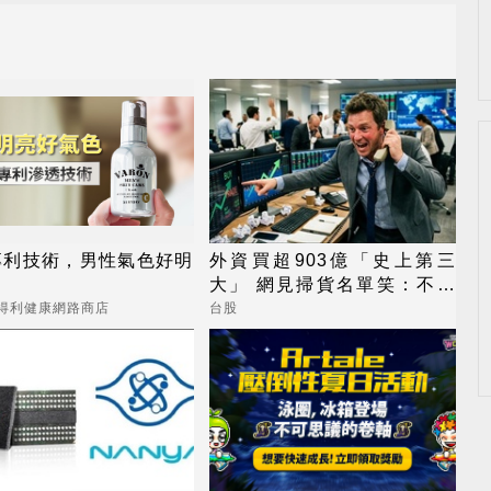
專利技術，男性氣色好明
外資買超903億「史上第三
大」 網見掃貨名單笑：不懂
在幹嘛
三得利健康網路商店
台股