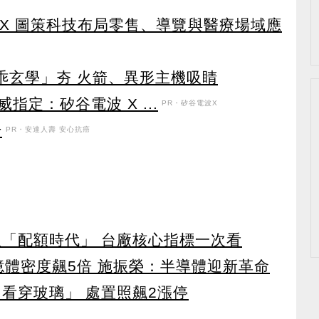
TEX 圖策科技布局零售、導覽與醫療場域應
乖乖玄學」夯 火箭、異形主機吸睛
定：矽谷電波 X ...
PR・矽谷電波X
升
PR・安達人壽 安心抗癌
入「配額時代」 台廠核心指標一次看
 記憶體密度飆5倍 施振榮：半導體迎新革命
看穿玻璃」 處置照飆2漲停