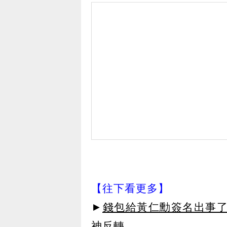
【往下看更多】
►
錢包給黃仁勳簽名出事了！「
神反轉