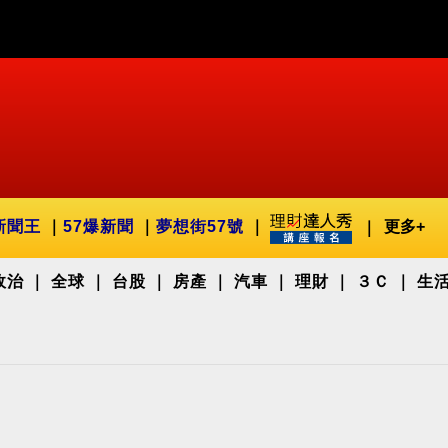
新聞王
57爆新聞
夢想街57號
更多+
政治
全球
台股
房產
汽車
理財
３Ｃ
生