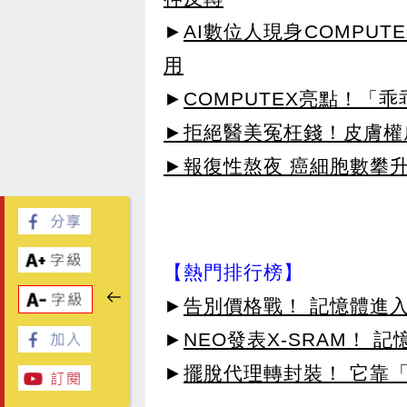
►
AI數位人現身COMPU
用
►
COMPUTEX亮點！「
►拒絕醫美冤枉錢！皮膚權威指
►報復性熬夜 癌細胞數攀
【熱門排行榜】
►
告別價格戰！ 記憶體進
►
NEO發表X-SRAM！
►
擺脫代理轉封裝！ 它靠「