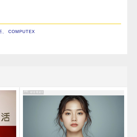
所
、
COMPUTEX
PR
PR・矽谷電波X