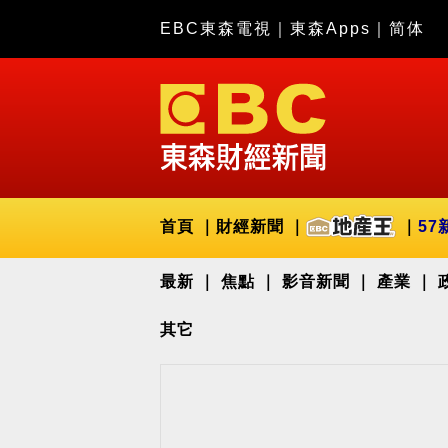
EBC東森電視
｜
東森Apps
｜
简体
首頁
財經新聞
57
最新
焦點
影音新聞
產業
其它