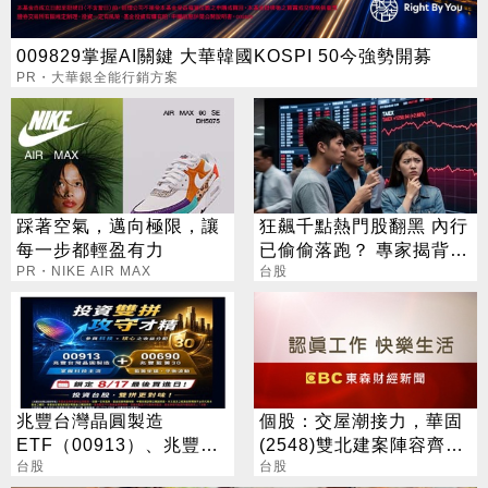
009829掌握AI關鍵 大華韓國KOSPI 50今強勢開募
PR・大華銀全能行銷方案
踩著空氣，邁向極限，讓
狂飆千點熱門股翻黑 內行
每一步都輕盈有力
已偷偷落跑？ 專家揭背後
PR・NIKE AIR MAX
警訊
台股
兆豐台灣晶圓製造
個股：交屋潮接力，華固
ETF（00913）、兆豐藍
(2548)雙北建案陣容齊
籌30 ETF（00690） 最
台股
發，下半年營運攀高峰
台股