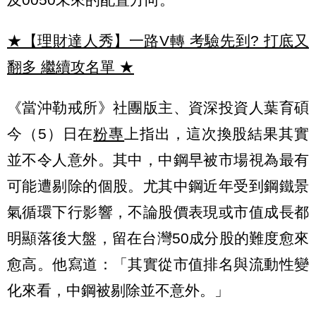
★【理財達人秀】一路V轉 考驗先到? 打底又
翻多 繼續攻名單
★
《當沖勒戒所》社團版主、資深投資人葉育碩
今（5）日在
粉專
上指出，這次換股結果其實
並不令人意外。其中，中鋼早被市場視為最有
可能遭剔除的個股。尤其中鋼近年受到鋼鐵景
氣循環下行影響，不論股價表現或市值成長都
明顯落後大盤，留在台灣50成分股的難度愈來
愈高。他寫道：「其實從市值排名與流動性變
化來看，中鋼被剔除並不意外。」