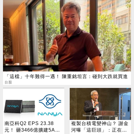
新配息時程出爐 8/17前買
進可參與收益分配
「這檔」十年難得一遇！ 陳重銘坦言：碰到大跌就買進
台股
南亞科Q2 EPS 23.38
複製台積電變神山？ 謝金
元！ 砸3466億擴建5A新
河曝「這巨頭」：正在轉