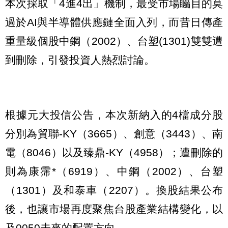
本次採取「4進4出」機制，最受市場矚目的莫
過於AI與半導體供應鏈全面入列，而昔日傳產
重量級個股中鋼（2002）、台塑(1301)雙雙遭
到刪除，引發投資人熱烈討論。
根據元大投信公告，本次新納入的4檔成分股
分別為貿聯-KY（3665）、創意（3443）、南
電（8046）以及臻鼎-KY（4958）；遭刪除的
則為康霈*（6919）、中鋼（2002）、台塑
（1301）及和泰車（2207）。換股結果公布
後，也讓市場再度聚焦台股產業結構變化，以
及0050未來的配置方向。