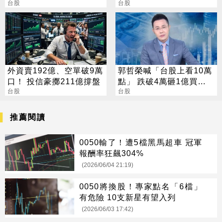
廠 今年資本支出增至697
台股
大人
台股
億
外資賣192億、空單破9萬
郭哲榮喊「台股上看10萬
口！ 投信豪擲211億撐盤
點」 跌破4萬砸1億買
台股
0050
台股
推薦閱讀
0050輸了！遭5檔黑馬超車 冠軍
報酬率狂飆304%
(2026/06/04 21:19)
0050將換股！專家點名「6檔」
有危險 10支新星有望入列
(2026/06/03 17:42)