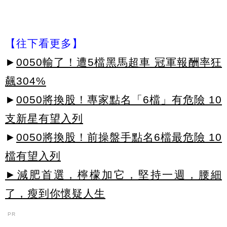
【往下看更多】
►
0050輸了！遭5檔黑馬超車 冠軍報酬率狂
飆304%
►
0050將換股！專家點名「6檔」有危險 10
支新星有望入列
►
0050將換股！前操盤手點名6檔最危險 10
檔有望入列
►減肥首選，檸檬加它，堅持一週，腰細
了，瘦到你懷疑人生
PR