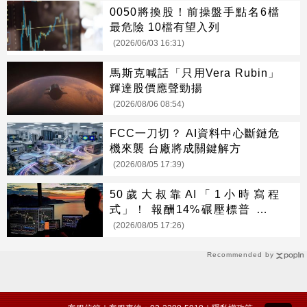
0050將換股！前操盤手點名6檔
最危險 10檔有望入列
(2026/06/03 16:31)
馬斯克喊話「只用Vera Rubin」
輝達股價應聲勁揚
(2026/08/06 08:54)
FCC一刀切？ AI資料中心斷鏈危
機來襲 台廠將成關鍵解方
(2026/08/05 17:39)
50歲大叔靠AI「1小時寫程
式」！ 報酬14%碾壓標普 直接
辭職去炒股
(2026/08/05 17:26)
Recommended by