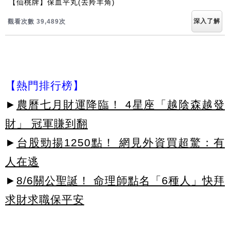
【仙桃牌】保血平丸(去羚羊角)
深入了解
觀看次數 39,489次
【熱門排行榜】
►
農曆七月財運降臨！ 4星座「越陰森越發
財」 冠軍賺到翻
►
台股勁揚1250點！ 網見外資買超驚：有
人在逃
►
8/6關公聖誕！ 命理師點名「6種人」快拜
求財求職保平安