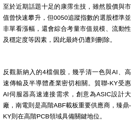
至於近期話題十足的康霈生技，雖然股價與市
值曾快速攀升，但0050追蹤指數的選股標準並
非單看漲幅，還會綜合考量市值規模、流動性
及穩定度等因素，因此最終仍遭到刪除。
反觀新納入的4檔個股，幾乎清一色與AI、高
速傳輸及半導體產業密切相關。貿聯-KY受惠
AI伺服器高速連接需求，創意為ASIC設計大
廠，南電則是高階ABF載板重要供應商，臻鼎-
KY則在高階PCB領域具備關鍵地位。