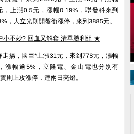
0元，上漲0.5元，漲幅0.19%，聯發科來到
.93%，大立光則開盤衝漲停，來到3885元。
中小不妙? 回血又解套 清單勝利組
★
走揚，國巨*上漲31元，來到778元，漲幅
2元，漲幅逾5%，立隆電、金山電也分別有
，密望實則上攻漲停，連兩日亮燈。