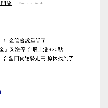
盛大開放
PR・Maplestory Worlds
」！ 金管會說重話了
」又漲停 台股上漲330點
 台塑四寶逆勢走高 原因找到了
科