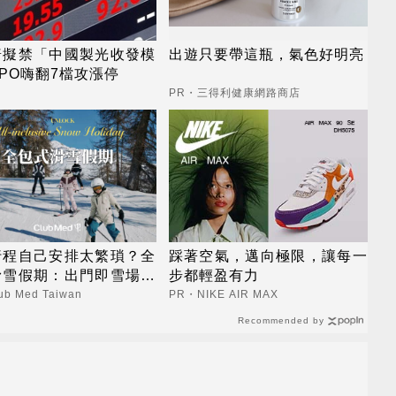
普擬禁「中國製光收發模
出遊只要帶這瓶，氣色好明亮
PO嗨翻7檔攻漲停
PR・三得利健康網路商店
行程自己安排太繁瑣？全
踩著空氣，邁向極限，讓每一
滑雪假期：出門即雪場，
步都輕盈有力
全包不怕預算爆表！
b Med Taiwan
PR・NIKE AIR MAX
Recommended by