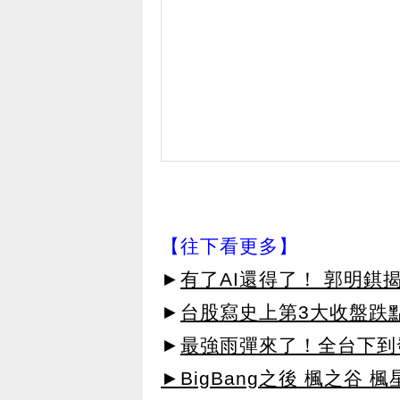
【往下看更多】
►
有了AI還得了！ 郭明
►
台股寫史上第3大收盤跌點
►
最強雨彈來了！全台下到發
►BigBang之後 楓之谷 楓