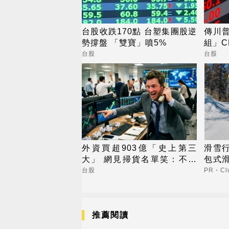
台股收跌170點 台塑集團股逆
傳川
勢撐盤 「雙寶」噴5%
組」C
台股
台股
外資買超903億「史上第三
滑雪
大」 網見掃貨名單笑：不懂
包式
在幹嘛
一價
台股
PR・Clu
推薦閱讀