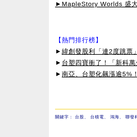
►MapleStory Worlds 
【熱門排行榜】
►
緯創發股利「連2度跳票
►
台塑四寶衝了！「新科萬金
►
南亞、台塑化飆漲逾5%！
關鍵字：
台股
、
台積電
、
鴻海
、
聯發