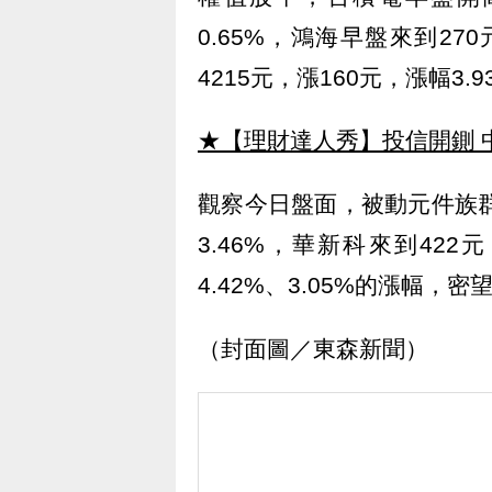
0.65%，鴻海早盤來到27
4215元，漲160元，漲幅3
★【理財達人秀】投信開鍘 
觀察今日盤面，被動元件族群
3.46%，華新科來到42
4.42%、3.05%的漲幅
（封面圖／東森新聞）