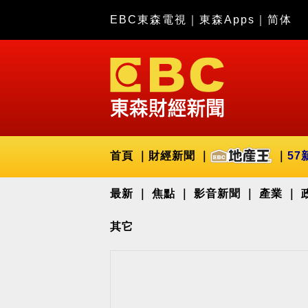
EBC東森電視
｜
東森Apps
｜
简体
首頁
財經新聞
57
最新
焦點
影音新聞
產業
其它