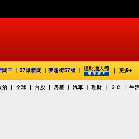
新聞王
57爆新聞
夢想街57號
更多+
政治
全球
台股
房產
汽車
理財
３Ｃ
生