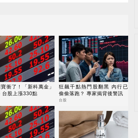
四寶衝了！「新科萬金」
狂飆千點熱門股翻黑 內行已
 台股上漲330點
偷偷落跑？ 專家揭背後警訊
台股