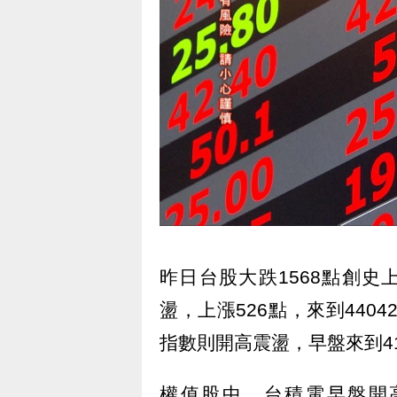
昨日台股大跌1568點創
盪，上漲526點，來到4404
指數則開高震盪，早盤來到417
權值股中，台積電早盤開高