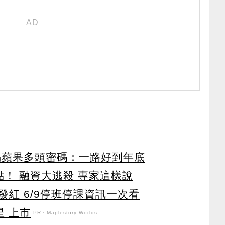
錤揭蘋果多頭密碼：一路好到年底
！ 融資大逃殺 專家這樣說
紅 6/9停班停課資訊一次看
星 上市
PR・Maplestory Worlds