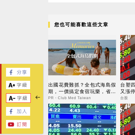
您也可能喜歡這些文章
出國花費難抓？全包式海島假
台塑
期，一價搞定食宿玩樂，省錢
又漲停
更省心！
PR・Club Med Taiwan
台股