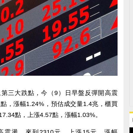
史上第三大跌點，今（9）日早盤反彈開高震
2點，漲幅1.24%，預估成交量1.4兆，櫃買
.34點，上漲4.57點，漲幅1.03%。
震盪，來到2310元，上漲15元，漲幅