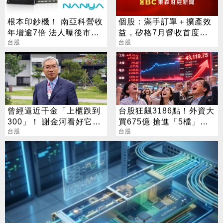
根本印鈔機！ 南亞科營收
個股：滿手訂單＋擴產效
年增逾7倍 法人曝後市觀
益，矽格7月營收首度站
察4指標
台股
上20億元創高，後續會更
台股
好
曾經逼近千金「上櫃跌到
台股狂飆3186點！外資大
300」！ 謝金河看好它：
買675億 搶進「5檔」
台灣生技的下一道光
台股
ETF
台股