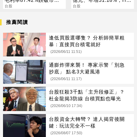
眼鏡，股價破萬再鎖漲停
台股
旺季到來，雙成長引擎啟
台股
動
推薦閱讀
逢低買股選哪隻？ 分析師簡單粗
暴：直接買台積電就好
(2026/06/11 11:51)
通膨炸彈來襲！ 專家示警「別急
抄底」 點名3大避風港
(2026/06/11 11:17)
台股狂殺3千點「主升段修正」？
杜金龍揭3防線 台積買點也曝光
(2026/06/10 17:34)
台股資金大轉彎？ 達人揭背後關
鍵：玩法完全不一樣
(2026/08/07 17:50)