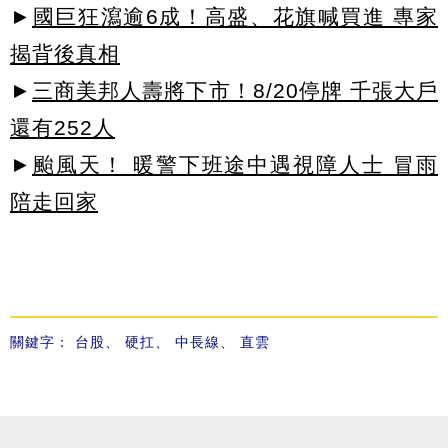
►
國巨狂瀉逾6成！高盛、花旗喊買進 專家
揭背後真相
►
三商美邦人壽將下市！8/20停牌 千張大戶
還有252人
►
颱風天！ 暖警下班途中遇視障人士 冒雨
陪走回家
關鍵字：
台股
、
硬扛
、
中長線
、
直雲