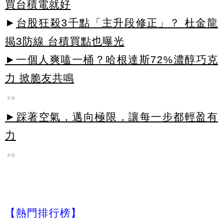
買台積電就好
►
台股狂殺3千點「主升段修正」？ 杜金龍
揭3防線 台積買點也曝光
►一個人爽嗑一桶？哈根達斯72%濃醇巧克
力 掀脆友共鳴
PR
►踩著空氣，邁向極限，讓每一步都輕盈有
力
PR
【熱門排行榜】