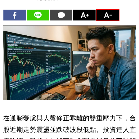
在通膨憂慮與大盤修正乖離的雙重壓力下，台
股近期走勢震盪並跌破波段低點。投資達人直