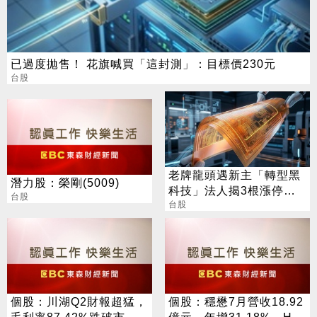
已過度拋售！ 花旗喊買「這封測」：目標價230元
台股
老牌龍頭遇新主「轉型黑
潛力股：榮剛(5009)
科技」法人揭3根漲停背
台股
後秘辛
台股
個股：川湖Q2財報超猛，
個股：穩懋7月營收18.92
毛利率87.42%跌破市場
億元、年增31.18%，H2