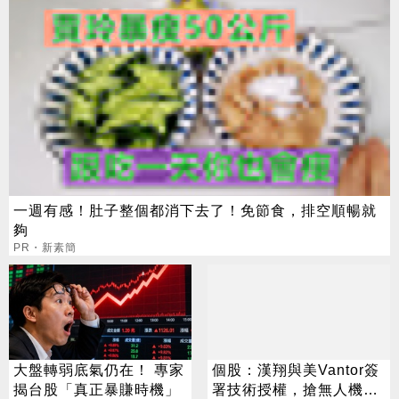
一週有感！肚子整個都消下去了！免節食，排空順暢就
夠
PR・新素簡
大盤轉弱底氣仍在！ 專家
個股：漢翔與美Vantor簽
揭台股「真正暴賺時機」
署技術授權，搶無人機商