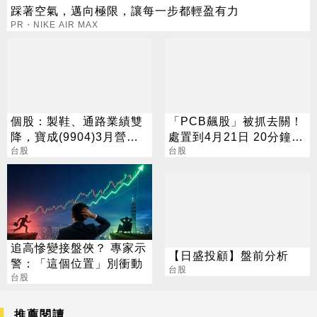
踩著空氣，邁向極限，讓每一步都輕盈有力
PR・NIKE AIR MAX
個股：製鞋、通路業績雙
「PCB飆股」被抓去關！
降，寶成(9904)3月營收
處置到4月21日 20分鐘搓
年減逾一成
台股
合一次
台股
追高慘變接盤俠？ 專家示
【日盛投顧】盤前分析
警：「這個位置」別衝動
台股
台股
推薦閱讀