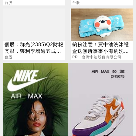
台股
機，「抗干擾韌性」成亮
台股
點
個股：群光(2385)Q2財報
豹粉注意！買中油洗沐禮
亮眼，獲利季增逾五成，
盒送無所事事小海豹洗臉
H1賺逾半股本
台股
髮帶
PR・台灣中油股份有限公司