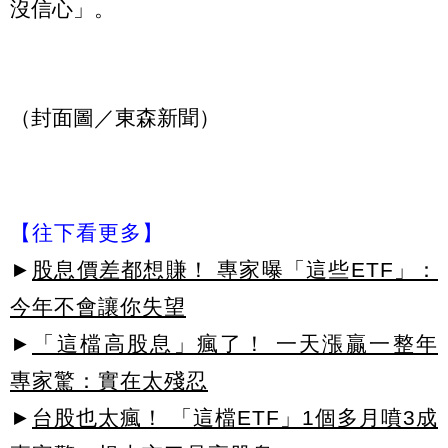
沒信心」。
（封面圖／東森新聞）
【往下看更多】
►
股息價差都想賺！ 專家曝「這些ETF」：
今年不會讓你失望
►
「這檔高股息」瘋了！ 一天漲贏一整年
專家驚：實在太殘忍
►
台股也太瘋！ 「這檔ETF」1個多月噴3成