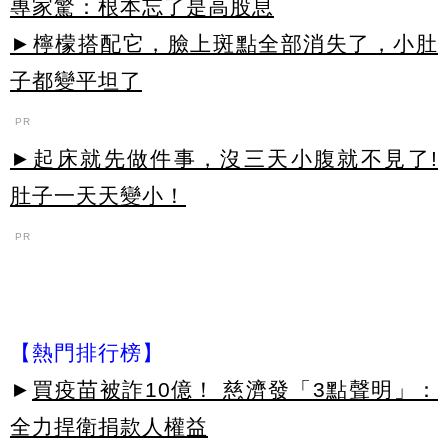
專家驚：根本忘了是高股息
►檸檬搭配它，臉上斑點全部消失了，小肚
子都變平坦了
PR
►起床就先做件事，沒三天小腹就不見了!
肚子一天天變小！
PR
【熱門排行榜】
►
買疫苗被詐10億！ 慈濟發「3點聲明」：
全力捍衛捐款人權益