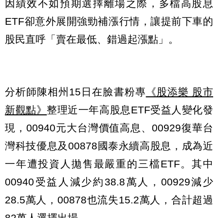
因績效不如預期選擇離場之際，多檔高股息
ETF卻意外展開強勁補漲行情，讓提前下車的
股民直呼「賣在最低、錯過起漲點」。
分析師陳相州15日在臉書粉專
《股添樂 股市
新觀點》
整理近一年高股息ETF受益人變化發
現，00940元大台灣價值高息、00929復華台
灣科技優息及00878國泰永續高股息，成為近
一年遭投資人拋售最嚴重的三檔ETF。其中
00940受益人減少約38.8萬人，00929減少
28.5萬人，00878也流失15.2萬人，合計超過
82萬人選擇出場。