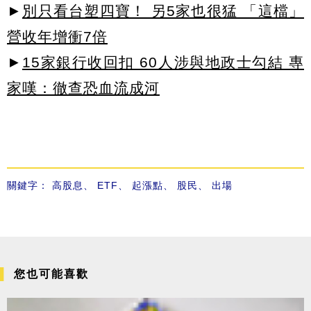
►
別只看台塑四寶！ 另5家也很猛 「這檔」
營收年增衝7倍
►
15家銀行收回扣 60人涉與地政士勾結 專
家嘆：徹查恐血流成河
關鍵字：
高股息
、
ETF
、
起漲點
、
股民
、
出場
您也可能喜歡