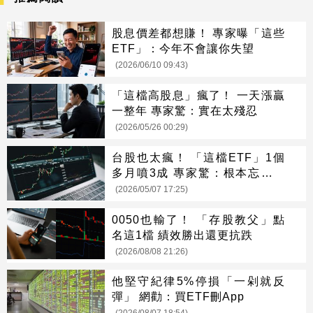
股息價差都想賺！ 專家曝「這些
ETF」：今年不會讓你失望
(2026/06/10 09:43)
「這檔高股息」瘋了！ 一天漲贏
一整年 專家驚：實在太殘忍
(2026/05/26 00:29)
台股也太瘋！ 「這檔ETF」1個
多月噴3成 專家驚：根本忘了是
高股息
(2026/05/07 17:25)
0050也輸了！ 「存股教父」點
名這1檔 績效勝出還更抗跌
(2026/08/08 21:26)
他堅守紀律5%停損「一剁就反
彈」 網勸：買ETF刪App